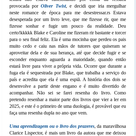
provocada por
Oliver Twist
, e decidi que iria mergulhar
neste romance de época para me desestressar.rs Estava
desesperada por um livro leve, que me fizesse rir, que me
fizesse sonhar e fugir um pouco da realidade. Deu
certo!kkkkk Blake e Caroline me fizeram rir bastante e torcer
para o seu final feliz. Ela é uma mocinha que perdeu os pais
muito cedo e caiu nas mãos de tutores que quiseram se
aproveitar dela e de sua herança, até que decide fugir e se
esconder enquanto aguarda a maioridade, quando então
estará livre para viver a própria vida. Ocorre que durante a
fuga ela é sequestrada por Blake, que trabalha a serviço do
país e acredita que ela é uma espiã. A história dos dois se
desenvolve a partir deste engano e é muito divertido de
acompanhar. Não sei se farei resenha do livro. Como
pretendo resenhar a maior parte dos livros que vier a ler em
2025, e este é o primeiro de uma duologia, é provável que eu
faça uma resenha dupla no ano que vem.
Uma aprendizagem ou o livro dos prazeres
, da maravilhosa
Clarice Lispector, é mais um livro da autora que me deixou