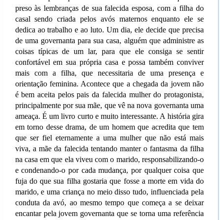
preso às lembranças de sua falecida esposa, com a filha do
casal sendo criada pelos avós maternos enquanto ele se
dedica ao trabalho e ao luto. Um dia, ele decide que precisa
de uma governanta para sua casa, alguém que administre as
coisas típicas de um lar, para que ele consiga se sentir
confortável em sua própria casa e possa também conviver
mais com a filha, que necessitaria de uma presença e
orientação feminina. Acontece que a chegada da jovem não
é bem aceita pelos pais da falecida mulher do protagonista,
principalmente por sua mãe, que vê na nova governanta uma
ameaça. É um livro curto e muito interessante. A história gira
em torno desse drama, de um homem que acredita que tem
que ser fiel eternamente a uma mulher que não está mais
viva, a mãe da falecida tentando manter o fantasma da filha
na casa em que ela viveu com o marido, responsabilizando-o
e condenando-o por cada mudança, por qualquer coisa que
fuja do que sua filha gostaria que fosse a morte em vida do
marido, e uma criança no meio disso tudo, influenciada pela
conduta da avó, ao mesmo tempo que começa a se deixar
encantar pela jovem governanta que se torna uma referência