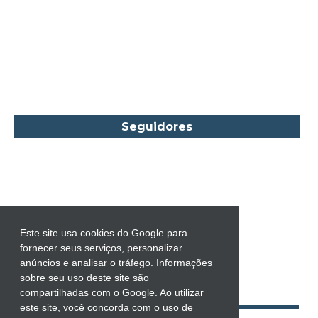
Carmen O.
Carol Gregor
Carol Marinelli
Carol Townend
Carole Mortimer
Caroline Linden
Seguidores
Cassandra Gia
Castro Alves
Catherine Anderson
Celeste Bradley
Chantelle Shaw
Este site usa cookies do Google para
fornecer seus serviços, personalizar
Charles Dickens
anúncios e analisar o tráfego. Informações
Charlie Donlea
sobre seu uso deste site são
compartilhadas com o Google. Ao utilizar
Charlotte Brontë
este site, você concorda com o uso de