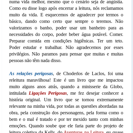
numa vida melhor, mesmo que o cenário seja de angústia.
Como eu disse logo após encerrar a leitura, nós reclamamos
muito da vida. E esquecemos de agradecer por termos o
básico, dando como certo que sempre o teremos. Não
valorizamos o banho, poder usar um banheiro para as
necessidades do corpo, poder beber água potável. Comer.
Preparar comida em condições higiênicas. Ter um teto.
Poder estudar e trabalhar. Não agradecemos por esses
privilégios. Não paramos para pensar que muitas e muitas
pessoas não têm nada disso.
As relações perigosas
, de Choderlos de Laclos, foi uma
releitura maravilhosa! Este é um livro que me impactou
muito alguns anos atrás, quando a minisserie da Globo,
intitulada
Ligações Perigosas
, me fez desejar conhecer a
história original. Um livro que se tornou extremamente
relevante na minha vida, por todas as questões abordadas na
obra, pela construção dos personagens, pela forma como o
bem e o mal é tratado e por ter mexido tanto com minhas
emoções. Quando soube que ele faria parte do projeto de
leitura coletiva da Kelly, do
Aventuras na Leitura
, eu quase