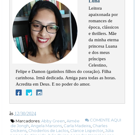
Luna
Leitora
apaixonada por
romances de
época, clássicos
e thrillers. Mãe
da minha eterna
princesa Luana
e dos meus
príncipes
Celestino,
Felipe e Damon (gatinhos filhos do coração). Filha
carinhosa. Irmã dedicada. Amiga para todas as horas.
Acredita em Deus. E no poder do amor.
às
12/30/2024
COMENTE AQUI
Marcadores:
Abby Green
,
Aimée
de Jongh
,
Angela Marsons
,
Carla Madeira
,
Charles
Dickens
,
Choderlos de Laclos
,
Clarice Lispector
,
Júlia