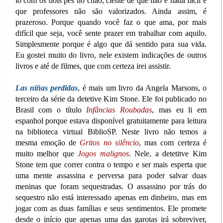
lo com os dois pés no chão, ciente de que não é nada fácil e
que professores não são valorizados. Ainda assim, é
prazeroso. Porque quando você faz o que ama, por mais
difícil que seja, você sente prazer em trabalhar com aquilo.
Simplesmente porque é algo que dá sentido para sua vida.
Eu gostei muito do livro, nele existem indicações de outros
livros e até de filmes, que com certeza irei assistir.
Las niñas perdidas
, é mais um livro da Angela Marsons, o
terceiro da série da detetive Kim Stone. Ele foi publicado no
Brasil com o título
Infâncias Roubadas
, mas eu li em
espanhol porque estava disponível gratuitamente para leitura
na biblioteca virtual BiblioSP. Neste livro não temos a
mesma emoção de
Gritos no silêncio
, mas com certeza é
muito melhor que
Jogos malignos
. Nele, a detetitve Kim
Stone tem que correr contra o tempo e ser mais esperta que
uma mente assassina e perversa para poder salvar duas
meninas que foram sequestradas. O assassino por trás do
sequestro não está interessado apenas em dinheiro, mas em
jogar com as duas famílias e seus sentimentos. Ele promete
desde o início que apenas uma das garotas irá sobreviver,