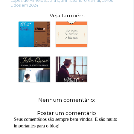
Lopes de Almeida
,
Julia Quinn
,
Leandro Karnal
,
Livros
Lidos em 2024
Veja também:
Nenhum comentário:
Postar um comentário
Seus comentários são sempre bem-vindos! E são muito
importantes para o blog!