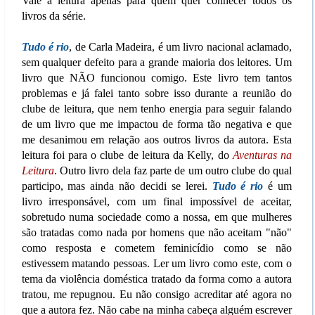
Vale a leitura apenas para quem quer conhecer todos os
livros da série.
Tudo é rio
, de Carla Madeira, é um livro nacional aclamado,
sem qualquer defeito para a grande maioria dos leitores. Um
livro que NÃO funcionou comigo. Este livro tem tantos
problemas e já falei tanto sobre isso durante a reunião do
clube de leitura, que nem tenho energia para seguir falando
de um livro que me impactou de forma tão negativa e que
me desanimou em relação aos outros livros da autora. Esta
leitura foi para o clube de leitura da Kelly, do
Aventuras na
Leitura
. Outro livro dela faz parte de um outro clube do qual
participo, mas ainda não decidi se lerei.
Tudo é rio
é um
livro irresponsável, com um final impossível de aceitar,
sobretudo numa sociedade como a nossa, em que mulheres
são tratadas como nada por homens que não aceitam "não"
como resposta e cometem feminicídio como se não
estivessem matando pessoas. Ler um livro como este, com o
tema da violência doméstica tratado da forma como a autora
tratou, me repugnou. Eu não consigo acreditar até agora no
que a autora fez. Não cabe na minha cabeça alguém escrever