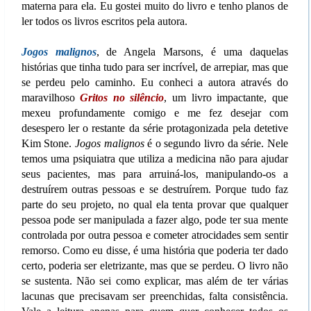
materna para ela. Eu gostei muito do livro e tenho planos de
ler todos os livros escritos pela autora.
Jogos malignos
, de Angela Marsons, é uma daquelas
histórias que tinha tudo para ser incrível, de arrepiar, mas que
se perdeu pelo caminho. Eu conheci a autora através do
maravilhoso
Gritos no silêncio
, um livro impactante, que
mexeu profundamente comigo e me fez desejar com
desespero ler o restante da série protagonizada pela detetive
Kim Stone.
Jogos malignos
é o segundo livro da série. Nele
temos uma psiquiatra que utiliza a medicina não para ajudar
seus pacientes, mas para arruiná-los, manipulando-os a
destruírem outras pessoas e se destruírem. Porque tudo faz
parte do seu projeto, no qual ela tenta provar que qualquer
pessoa pode ser manipulada a fazer algo, pode ter sua mente
controlada por outra pessoa e cometer atrocidades sem sentir
remorso. Como eu disse, é uma história que poderia ter dado
certo, poderia ser eletrizante, mas que se perdeu. O livro não
se sustenta. Não sei como explicar, mas além de ter várias
lacunas que precisavam ser preenchidas, falta consistência.