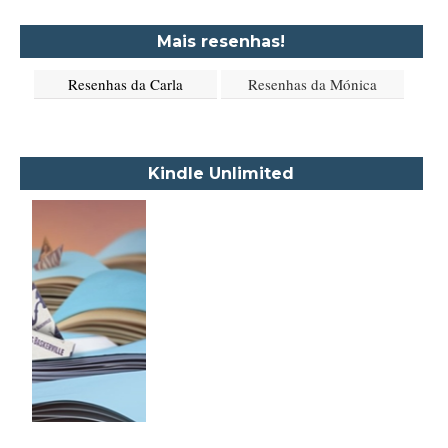
Aimée de Jongh
Mais resenhas!
Aione Simões
Resenhas da Carla
Resenhas da Mónica
Akapoeta
Albert Camus
Aleksandr Púchkin
Kindle Unlimited
Alexandre Dumas Filho
Alice Walker
Alma Katsu
Aluísio Azevedo
Alyson Noël
Amanda Lovelace
Ana Beatriz Barbosa Silva
Ana Maria Machado
André Aciman