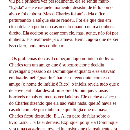
viu pela primeira vez pessoalmente, ela se sentiu muito
"ligada" a ele e naquele momento, desistiu de tê-lo como
alvo e foi embora. Mas o Charles foi atrás dela e ficou
perturbando-a até que ela se rendeu. Foi ele que deu em
cima dela e a pediu em casamento quando nem a conhecia
direito. Ela aceitou se casar com ele, mas, gente, não foi por
dinheiro. Ela realmente já o amava. Bem... agora que deixei
isso claro, podemos continuar...
- Os problemas do casal começam logo no início do livro.
Charles tem um amigo que é superprotetor e decidiu
investigar o passado da Dominique enquanto eles estavam
em lua-de-mel. Quando Charles se reencontra com esse
amigo (o nome do infeliz é Rico), o infeliz revela tudo que o
detetive particular descobriu sobre Dominique. Coisas
horríveis e mais ou menos verdadeiras. Ele enche a cabeça
do Charles dizendo que ela não valia nada, que só havia se
casado com ele por dinheiro e que fingia que o amava.
Charles ficou destruído. E... Aí eu paro de falar sobre o
livro...rsrs... Já falei demais. Expliquei porque a Dominique
vira uma caça-dotes, revelei inclusive que ela realmente era