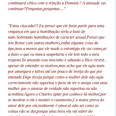
continuará cético com a relação a Dominic? A amizade vai
continuar?Perguntas,perguntas...."
"Estou chocada!!! Eu pensei que ele fosse partir para uma
vingança em que a humilhação seria a base de
tudo.Sobretudo humilhações de caracter sexual.Pensei que
iria flertar com outras mulheres,enfim alguma coisa do
tipo,mas a menos que ele mude a estratégia ele vai começar
a fazer o que eu nunca suspeitaria e ele tem todo o meu
respeito.To amando esse mocinho e odiando o Rico rsrsrsr...
apesar de entender os motivos,mas acho que ele agiu mais
por amargura e talvez até um pouco de inveja do que por
amizade.Digo inveja porque como a mulher dele não agiu
correctamente não suportou o facto de ter o amigo com uma
mulher que o amasse de verdade,não suportou ou não
acreditou.Agora o Charles optar por conhece-lá melhor,por
se mostrar a ela e manter o casamento,é a maior prova do
amor dele por ela,realmente é amor,só não sei como as
coisas vão se dar,porque uma hora ela vai saber do