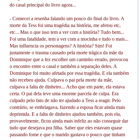
do casal principal do livro agora...
- Comecei a resenha falando um pouco do final do livro. A
morte da Tess foi uma tragédia na história, me afetou etc,
etc... Mas o que isso tem a ver com a história? Tudo bem...
Foi uma fatalidade, tem a ver com a mocinha e tudo o mais...
Mas influencia os personagens? A história? Sim! Foi
justamente o trauma causado pela morte trágica da mãe da
Dominique que a fez escolher um caminho errado, provocou
o encontro entre o casal e também a separação deles. A
Dominique foi muito afetada por essa tragédia. E ela também
não recebeu ajuda. Culpava o pai pela morte da mãe,
culpava a falta de dinheiro... Acho que em parte, ela estava
certa. O pai dela teve uma enorme parcela de culpa. Era
culpado pelo fato de não ter ajudado a Tess a reagir. Pelo
contrário, se embriagava, fazendo a esposa ficar ainda mais
deprimida. E a falta de dinheiro ajudou também, pois ela,
provavelmente, ficou ainda mais infeliz ao não conseguir dar
tudo que desejava pra filha. Saber que eles estavam quase
passando fome e que o marido gastava o pouco que tinham