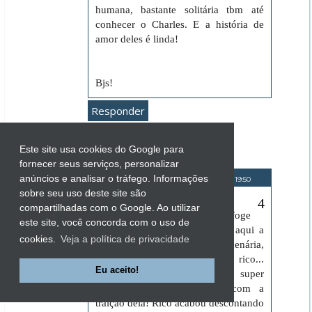
humana, bastante solitária tbm até
conhecer o Charles. E a história de
amor deles é linda!
Bjs!
Responder
Este site usa cookies do Google para
fornecer seus serviços, personalizar
Beatriz
anúncios e analisar o tráfego. Informações
10 de abril de 2017 às 19:50
sobre seu uso deste site são
LIVRO: A VINGANÇA
compartilhadas com o Google. Ao utilizar
O romance é muito bom, foge
este site, você concorda com o uso de
bastante dos clichês. No caso aqui a
cookies.
Veja a política de privacidade
mocinha era realmente mercenária,
corria atrás de um marido rico...
Eu aceito!
Charles era tudo de bom, super
apaixonado, mas magoado com a
traição dela! Rico acabou descontando