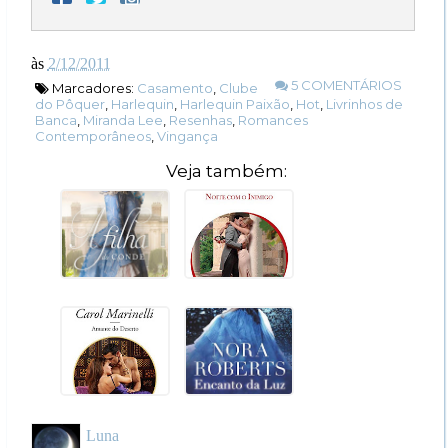
às
2/12/2011
5 COMENTÁRIOS
Marcadores:
Casamento
,
Clube
do Pôquer
,
Harlequin
,
Harlequin Paixão
,
Hot
,
Livrinhos de
Banca
,
Miranda Lee
,
Resenhas
,
Romances
Contemporâneos
,
Vingança
Veja também:
Luna