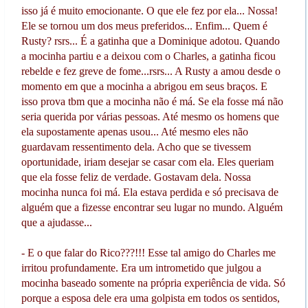
isso já é muito emocionante. O que ele fez por ela... Nossa!
Ele se tornou um dos meus preferidos... Enfim... Quem é
Rusty? rsrs... É a gatinha que a Dominique adotou. Quando
a mocinha partiu e a deixou com o Charles, a gatinha ficou
rebelde e fez greve de fome...rsrs... A Rusty a amou desde o
momento em que a mocinha a abrigou em seus braços. E
isso prova tbm que a mocinha não é má. Se ela fosse má não
seria querida por várias pessoas. Até mesmo os homens que
ela supostamente apenas usou... Até mesmo eles não
guardavam ressentimento dela. Acho que se tivessem
oportunidade, iriam desejar se casar com ela. Eles queriam
que ela fosse feliz de verdade. Gostavam dela. Nossa
mocinha nunca foi má. Ela estava perdida e só precisava de
alguém que a fizesse encontrar seu lugar no mundo. Alguém
que a ajudasse...
- E o que falar do Rico???!!! Esse tal amigo do Charles me
irritou profundamente. Era um intrometido que julgou a
mocinha baseado somente na própria experiência de vida. Só
porque a esposa dele era uma golpista em todos os sentidos,