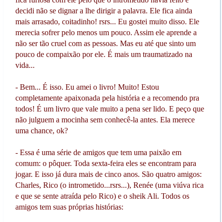
decidi não se dignar a lhe dirigir a palavra. Ele fica ainda
mais arrasado, coitadinho! rsrs... Eu gostei muito disso. Ele
merecia sofrer pelo menos um pouco. Assim ele aprende a
não ser tão cruel com as pessoas. Mas eu até que sinto um
pouco de compaixão por ele. É mais um traumatizado na
vida...
- Bem... É isso. Eu amei o livro! Muito! Estou
completamente apaixonada pela história e a recomendo pra
todos! É um livro que vale muito a pena ser lido. E peço que
não julguem a mocinha sem conhecê-la antes. Ela merece
uma chance, ok?
- Essa é uma série de amigos que tem uma paixão em
comum: o pôquer. Toda sexta-feira eles se encontram para
jogar. E isso já dura mais de cinco anos. São quatro amigos:
Charles, Rico (o intrometido...rsrs...), Renée (uma viúva rica
e que se sente atraída pelo Rico) e o sheik Ali. Todos os
amigos tem suas próprias histórias: