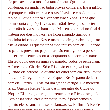
ele pensava que a mocinha também era. Quando a
condenou, ele ainda não tinha provas contra ela. Ele a julgou
só porque ela não era rica e o casal havia se casado muito
rápido. O que ele tinha a ver com isso? Nada! Tinha que
tomar conta da própria vida, mas não! Teve que se meter
onde não havia sido chamado... Mas eu o perdoei no final da
história por dois motivos: ele ficou arrasado quando a
mocinha foi embora. Nesse momento ele percebeu o quanto
estava errado. O quanto tinha sido injusto com ela. Olhando
só para as provas no papel, mas não enxergando a pessoa
que ela realmente passou a ser quando conheceu o Charles.
Ela tão óbvio que ela amava o marido. Todos os percebiam.
Até mesmo o Charles. Só o Rico não enxergava isso.
Quando ele percebeu o quanto foi cruel com ela, ficou muito
arrasado. O segundo motivo, é que a Renée parou de falar
com ele....rsrsrs.... Esse foi um grande castigo. Ele mereceu!
rsrs... Quem é Renée? Uma das integrantes do Clube do
Pôquer. Ela protagoniza juntamente com o Rico, o segundo
livro dessa série. Nesse primeiro livro já percebemos o
quanto eles se amam ou se odeiam...rsrs... Enfim... A Renée
fica furiosa com ele pelo que o intrometido havia feito e