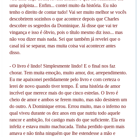
uma golpista... Enfim... contei muito da história. Eu não
tenho o direito de contar tudo! Vai ser muito melhor se vocês
descobrirem sozinhos o que acontece depois que Charles
descobre os segredos da Dominique. Já disse que vai ter
vingança e isso é óbvio, pois o título mesmo diz isso... mas
não vou dizer mais nada. Sei que também já revelei que o
casal irá se separar, mas muita coisa vai acontecer antes
disso.
- O livro é lindo! Simplesmente lindo! E o final nos faz
chorar. Tem muita emoção, muito amor, dor, arrependimento.
Eu me apaixonei perdidamente pelo livro e com certeza o
lerei de novo quando tiver tempo. É uma história de amor
incrível que merece mais do que cinco estrelas. O livro é
cheio de amor e ambos se ferem muito, mas não desistem um
do outro. A Dominique errou. Errou muito, mas o inferno no
qual viveu durante os dez anos em que nutriu todo aquele
rancor e ambição, foi castigo mais do que suficiente. Ela era
infeliz e estava muito machucada. Tinha perdido quem mais
amava e não tinha ninguém que lhe estendesse a mão e