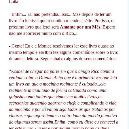
Laila!
- Enfim... Eu não pretendia...rsrs... Mas depois de ler um
livro tão incrível quero continuar lendo a série. Por isso, o
próximo livro que lerei será
Amante por um Mês
. Espero
não me aborrecer muito com o Rico...
-
Gente! Eu e a Monica resolvemos ler esse livro quase ao
mesmo tempo e ela tbm fez alguns comentários sobre o livro
durante a leitura. Segue abaixo alguns de seus comentários:
"Acabei de chegar na parte em que o amigo Rico conta a
verdade sobre a Domiic.Acho que é a primeira vez que leio
um livro em que a mocinha realmente é culpada...ela
realmente iniciou tudo de forma calculada como uma
golpista,como tantas que vimos em muitos livros,as
secretárias querendo agarrar o chefe e complicando a vida
da mocinha e por aí vai,ou seja todas as que tratamos por
víboras e que agora temos o outro lado da moeda,o motivo
de algumas serem assim.Enfim, como eu disse eu comecei a
ler este livros 2 vezes e por algum motivo parei as duas