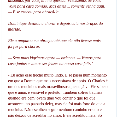
ansiamos por você, minha querida. Precisamos de você.
Volte para casa comigo. Mas antes ... somente venha aqui.
— E se esticou para abraçá-la.
Dominique desatou a chorar e depois caiu nos braços do
marido.
Ele a amparou e a abraçou até que ela não tivesse mais
forças para chorar.
— Sem mais lágrimas agora — ordenou. — Vamos para
casa juntos e vamos ser felizes na nossa casa feliz."
- Eu acho esse trecho muito lindo. E se passa num momento
em que a Dominique mais necessitava de apoio. O Charles é
um dos mocinhos mais maravilhosos que eu já vi. Ele sabe o
que é amar, é sensível e perfeito! Também sofreu traumas
quando era bem jovem (não vou contar o que foi que
aconteceu no passado dele), mas ele foi mais forte do que a
mocinha. Não escolheu seguir nenhum caminho errado e
não deixou de acreditar no amor. E ele acreditou nela. Só