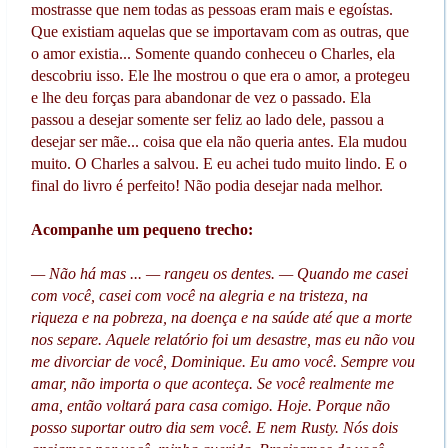
mostrasse que nem todas as pessoas eram mais e egoístas.
Que existiam aquelas que se importavam com as outras, que
o amor existia... Somente quando conheceu o Charles, ela
descobriu isso. Ele lhe mostrou o que era o amor, a protegeu
e lhe deu forças para abandonar de vez o passado. Ela
passou a desejar somente ser feliz ao lado dele, passou a
desejar ser mãe... coisa que ela não queria antes. Ela mudou
muito. O Charles a salvou. E eu achei tudo muito lindo. E o
final do livro é perfeito! Não podia desejar nada melhor.
Acompanhe um pequeno trecho:
— Não há mas ... — rangeu os dentes. — Quando me casei
com você, casei com você na alegria e na tristeza, na
riqueza e na pobreza, na doença e na saúde até que a morte
nos separe. Aquele relatório foi um desastre, mas eu não vou
me divorciar de você, Dominique. Eu amo você. Sempre vou
amar, não importa o que aconteça. Se você realmente me
ama, então voltará para casa comigo. Hoje. Porque não
posso suportar outro dia sem você. E nem Rusty. Nós dois