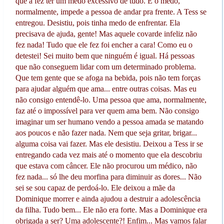
que a fez ter um medo excessivo de tudo. E o medo,
normalmente, impede a pessoa de andar pra frente. A Tess se
entregou. Desistiu, pois tinha medo de enfrentar. Ela
precisava de ajuda, gente! Mas aquele covarde infeliz não
fez nada! Tudo que ele fez foi encher a cara! Como eu o
detestei! Sei muito bem que ninguém é igual. Há pessoas
que não conseguem lidar com um determinado problema.
Que tem gente que se afoga na bebida, pois não tem forças
para ajudar alguém que ama... entre outras coisas. Mas eu
não consigo entendê-lo. Uma pessoa que ama, normalmente,
faz até o impossível para ver quem ama bem. Não consigo
imaginar um ser humano vendo a pessoa amada se matando
aos poucos e não fazer nada. Nem que seja gritar, brigar...
alguma coisa vai fazer. Mas ele desistiu. Deixou a Tess ir se
entregando cada vez mais até o momento que ela descobriu
que estava com câncer. Ele não procurou um médico, não
fez nada... só lhe deu morfina para diminuir as dores... Não
sei se sou capaz de perdoá-lo. Ele deixou a mãe da
Dominique morrer e ainda ajudou a destruir a adolescência
da filha. Tudo bem... Ele não era forte. Mas a Dominique era
obrigada a ser? Uma adolescente?! Enfim... Mas vamos falar