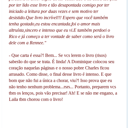
por ter lido esse livro e tão desapontada comigo por ter
iniciado a leitura por duas vezes e sem motivo ter
desistido.Que livro incrível!!! Espero que você também
tenha gostado,eu estou encantada,foi o amor mais
altruísta,sincero e intenso que eu vi.E também perdoei o
Rico e já começo a ter vontade de saber como será o livro
dele com a Rennee."
- Que carta é essa?! Bem... Se vcs lerem o livro (risos)
saberão do que se trata. É linda! A Dominique colocou seu
coração naquelas páginas e o nosso pobre Charles ficou
arrasado. Como disse, o final desse livro é intenso. E que
bom que não fui a única a chorar, viu?! Isso prova que eu
não tenho nenhum problema...rsrs... Portanto, preparem vcs
tbm os lenços, pois vão precisar! Ah! E se não me engano, a
Laila tbm chorou com o livro!