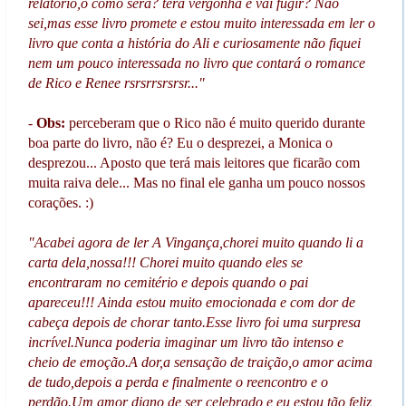
relatório,o como será? terá vergonha e vai fugir? Não
sei,mas esse livro promete e estou muito interessada em ler o
livro que conta a história do Ali e curiosamente não fiquei
nem um pouco interessada no livro que contará o romance
de Rico e Renee rsrsrrsrsrsr..."
-
Obs:
perceberam que o Rico não é muito querido durante
boa parte do livro, não é? Eu o desprezei, a Monica o
desprezou... Aposto que terá mais leitores que ficarão com
muita raiva dele... Mas no final ele ganha um pouco nossos
corações. :)
"Acabei agora de ler A Vingança,chorei muito quando li a
carta dela,nossa!!! Chorei muito quando eles se
encontraram no cemitério e depois quando o pai
apareceu!!! Ainda estou muito emocionada e com dor de
cabeça depois de chorar tanto.Esse livro foi uma surpresa
incrível.Nunca poderia imaginar um livro tão intenso e
cheio de emoção.A dor,a sensação de traição,o amor acima
de tudo,depois a perda e finalmente o reencontro e o
perdão.Um amor digno de ser celebrado e eu estou tão feliz