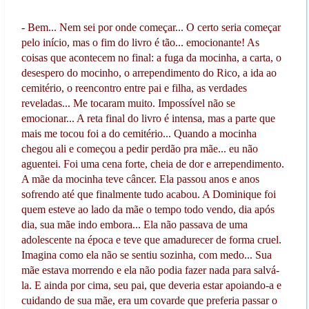
- Bem... Nem sei por onde começar... O certo seria começar
pelo início, mas o fim do livro é tão... emocionante! As
coisas que acontecem no final: a fuga da mocinha, a carta, o
desespero do mocinho, o arrependimento do Rico, a ida ao
cemitério, o reencontro entre pai e filha, as verdades
reveladas... Me tocaram muito. Impossível não se
emocionar... A reta final do livro é intensa, mas a parte que
mais me tocou foi a do cemitério... Quando a mocinha
chegou ali e começou a pedir perdão pra mãe... eu não
aguentei. Foi uma cena forte, cheia de dor e arrependimento.
A mãe da mocinha teve câncer. Ela passou anos e anos
sofrendo até que finalmente tudo acabou. A Dominique foi
quem esteve ao lado da mãe o tempo todo vendo, dia após
dia, sua mãe indo embora... Ela não passava de uma
adolescente na época e teve que amadurecer de forma cruel.
Imagina como ela não se sentiu sozinha, com medo... Sua
mãe estava morrendo e ela não podia fazer nada para salvá-
la. E ainda por cima, seu pai, que deveria estar apoiando-a e
cuidando de sua mãe, era um covarde que preferia passar o