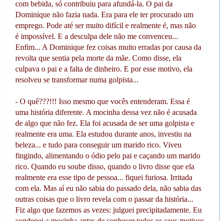
com bebida, só contribuiu para afundá-la. O pai da
Dominique não fazia nada. Era para ele ter procurado um
emprego. Pode até ser muito difícil e realmente é, mas não
é impossível. E a desculpa dele não me convenceu...
Enfim... A Dominique fez coisas muito erradas por causa da
revolta que sentia pela morte da mãe. Como disse, ela
culpava o pai e a falta de dinheiro. E por esse motivo, ela
resolveu se transformar numa golpista...
- O quê???!!! Isso mesmo que vocês entenderam. Essa é
uma história diferente. A mocinha dessa vez não é acusada
de algo que não fez. Ela foi acusada de ser uma golpista e
realmente era uma. Ela estudou durante anos, investiu na
beleza... e tudo para conseguir um marido rico. Viveu
fingindo, alimentando o ódio pelo pai e caçando um marido
rico. Quando eu soube disso, quando o livro disse que ela
realmente era esse tipo de pessoa... fiquei furiosa. Irritada
com ela. Mas aí eu não sabia do passado dela, não sabia das
outras coisas que o livro revela com o passar da história...
Fiz algo que fazemos as vezes: julguei precipitadamente. Eu
condenei a mocinha antes de conhecer todos os seus motivos