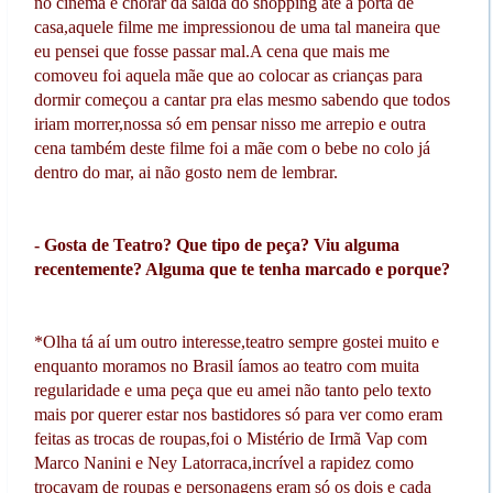
no cinema e chorar da saída do shopping até a porta de
casa,aquele filme me impressionou de uma tal maneira que
eu pensei que fosse passar mal.A cena que mais me
comoveu foi aquela mãe que ao colocar as crianças para
dormir começou a cantar pra elas mesmo sabendo que todos
iriam morrer,nossa só em pensar nisso me arrepio e outra
cena também deste filme foi a mãe com o bebe no colo já
dentro do mar, ai não gosto nem de lembrar.
- Gosta de Teatro? Que tipo de peça? Viu alguma
recentemente? Alguma que te tenha marcado e porque?
*Olha tá aí um outro interesse,teatro sempre gostei muito e
enquanto moramos no Brasil íamos ao teatro com muita
regularidade e uma peça que eu amei não tanto pelo texto
mais por querer estar nos bastidores só para ver como eram
feitas as trocas de roupas,foi o Mistério de Irmã Vap com
Marco Nanini e Ney Latorraca,incrível a rapidez como
trocavam de roupas e personagens eram só os dois e cada