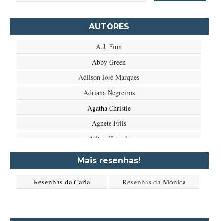
AUTORES
A.J. Finn
Abby Green
Adilson José Marques
Adriana Negreiros
Agatha Christie
Agnete Friis
Ailton Krenak
Aimée de Jongh
Mais resenhas!
Aione Simões
Resenhas da Carla
Resenhas da Mónica
Akapoeta
Albert Camus
Aleksandr Púchkin