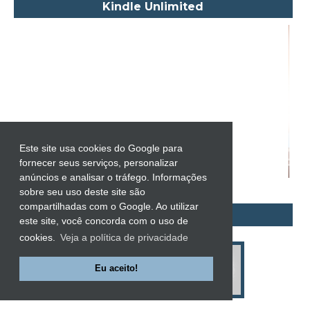
Kindle Unlimited
Alexandre Dumas Filho
Alice Walker
Alma Katsu
Aluísio Azevedo
Alyson Noël
Amanda Lovelace
Ana Beatriz Barbosa Silva
Este site usa cookies do Google para
Ana Maria Machado
fornecer seus serviços, personalizar
anúncios e analisar o tráfego. Informações
André Aciman
sobre seu uso deste site são
Angela Marsons
compartilhadas com o Google. Ao utilizar
Populares
este site, você concorda com o uso de
Anne Frank
cookies.
Veja a política de privacidade
Anne Gracie
Anne Hampson
Eu aceito!
Anne Mather