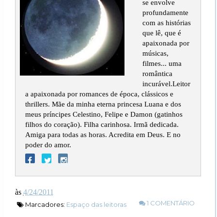
se envolve
profundamente
com as histórias
que lê, que é
apaixonada por
músicas,
filmes... uma
romântica
incurável.Leitor
a apaixonada por romances de época, clássicos e
thrillers. Mãe da minha eterna princesa Luana e dos
meus príncipes Celestino, Felipe e Damon (gatinhos
filhos do coração). Filha carinhosa. Irmã dedicada.
Amiga para todas as horas. Acredita em Deus. E no
poder do amor.
às
4/24/2011
1 COMENTÁRIO
Marcadores:
Espaço das leitoras