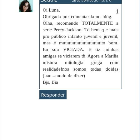
28 de abril de 2011 às 17:01
Oi Luna,
Obrigada por comentar la no blog.
Olha, recomendo TOTALMENTE a
serie Percy Jackson. Td bem q e mais
pro publico infanto juvenil e juvenil,
mas é muuuuuuuuuuuuuuuito bom.
Eu sou VICIADA. E fiz minhas
amigas se viciarem tb. Agora a Marilia
mistura mitologia grega com
realidade!nos somos todas doidas
(han...modo de dizer)
Bjs, Bia
Responder