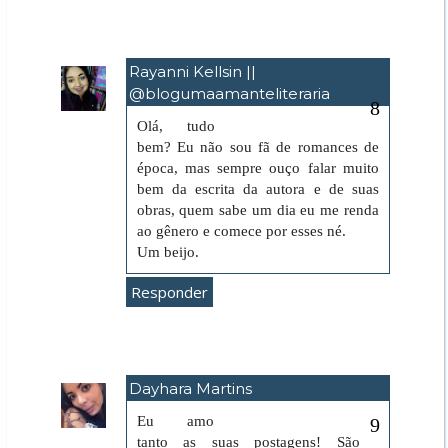
Rayanni Kellsin ||
@blogumaamanteliteraria
1 de outubro de 2019 às 09:04
Olá, tudo
bem? Eu não sou fã de romances de
época, mas sempre ouço falar muito
bem da escrita da autora e de suas
obras, quem sabe um dia eu me renda
ao gênero e comece por esses né.
Um beijo.
Responder
Dayhara Martins
2 de outubro de 2019 às 22:45
Eu amo
tanto as suas postagens! São