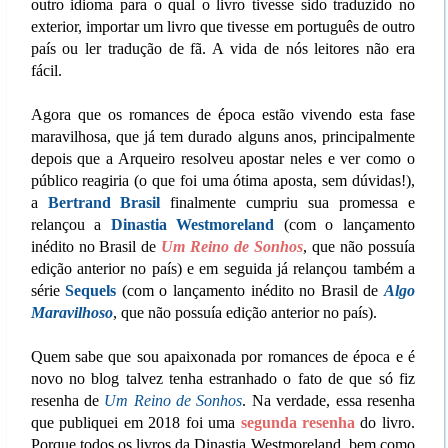
outro idioma para o qual o livro tivesse sido traduzido no
exterior, importar um livro que tivesse em português de outro
país ou ler tradução de fã. A vida de nós leitores não era
fácil.
Agora que os romances de época estão vivendo esta fase
maravilhosa, que já tem durado alguns anos, principalmente
depois que a Arqueiro resolveu apostar neles e ver como o
público reagiria (o que foi uma ótima aposta, sem dúvidas!),
a
Bertrand Brasil
finalmente cumpriu sua promessa e
relançou a
Dinastia Westmoreland
(com o lançamento
inédito no Brasil de
Um Reino de Sonhos
, que não possuía
edição anterior no país) e em seguida já relançou também a
série
Sequels
(com o lançamento inédito no Brasil de
Algo
Maravilhoso
, que não possuía edição anterior no país).
Quem sabe que sou apaixonada por romances de época e é
novo no blog talvez tenha estranhado o fato de que só fiz
resenha de
Um Reino de Sonhos
. Na verdade, essa resenha
que publiquei em 2018 foi uma
segunda resenha
do livro.
Porque todos os livros da Dinastia Westmoreland, bem como