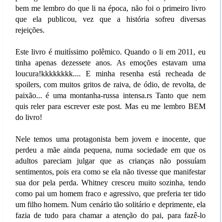
bem me lembro do que li na época, não foi o primeiro livro
que ela publicou, vez que a história sofreu diversas
rejeições.
Este livro é muitíssimo polêmico. Quando o li em 2011, eu
tinha apenas dezessete anos. As emoções estavam uma
loucura!kkkkkkkk.... E minha resenha está recheada de
spoilers, com muitos gritos de raiva, de ódio, de revolta, de
paixão... é uma montanha-russa intensa.rs Tanto que nem
quis reler para escrever este post. Mas eu me lembro BEM
do livro!
Nele temos uma protagonista bem jovem e inocente, que
perdeu a mãe ainda pequena, numa sociedade em que os
adultos pareciam julgar que as crianças não possuíam
sentimentos, pois era como se ela não tivesse que manifestar
sua dor pela perda. Whitney cresceu muito sozinha, tendo
como pai um homem fraco e agressivo, que preferia ter tido
um filho homem. Num cenário tão solitário e deprimente, ela
fazia de tudo para chamar a atenção do pai, para fazê-lo