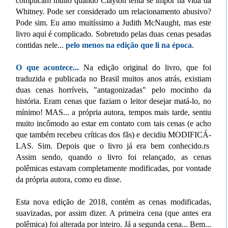
complicam muito quando Clayton tenta se impor na vida da
Whitney. Pode ser considerado um relacionamento abusivo?
Pode sim. Eu amo muitíssimo a Judith McNaught, mas este
livro aqui é complicado. Sobretudo pelas duas cenas pesadas
contidas nele...
pelo menos na edição que li na época
.
O que acontece...
Na edição original do livro, que foi
traduzida e publicada no Brasil muitos anos atrás, existiam
duas cenas horríveis, "antagonizadas" pelo mocinho da
história. Eram cenas que faziam o leitor desejar matá-lo, no
mínimo! MAS... a própria autora, tempos mais tarde, sentiu
muito incômodo ao estar em contato com tais cenas (e acho
que também recebeu críticas dos fãs) e decidiu MODIFICÁ-
LAS. Sim. Depois que o livro já era bem conhecido.rs
Assim sendo, quando o livro foi relançado, as cenas
polêmicas estavam completamente modificadas, por vontade
da própria autora, como eu disse.
Esta nova edição de 2018, contém as cenas modificadas,
suavizadas, por assim dizer. A primeira cena (que antes era
polêmica) foi alterada por inteiro. Já a segunda cena... Bem...