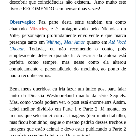
descobrir que coincidências não existem... Amo muito este
livro e RECOMENDO sem pensar duas vezes!
Observação:
Faz parte desta série também um conto
chamado
Miracles
, e é protagonizado pelo Nicholas du
Ville, personagem profundamente envolvente e que marca
presença tanto em
Withney, Meu Amor
quanto em
Até Você
Chegar
. Todavia, eu não recomendo o conto, pois
simplesmente detestei quando li. A escrita da autora está
perfeita como sempre, mas nesse conto ela alterou
completamente a personalidade do mocinho, ao ponto de
não o reconhecermos.
Bem, meus queridos, eu iria fazer um único post para falar
tanto da Dinastia Westmoreland quanto da série Sequels.
Mas, como vocês podem ver, o post está enorme.rsrs Assim,
achei melhor dividi-lo em Parte 1 e Parte 2. Já montei os
trechos que selecionei com as imagens (deu muito trabalho,
mas ficou bonitinho, segue o mesmo padrão desses trechos e
imagens que estão acima) e devo estar publicando a Parte 2
na próxima segunda-feira, se Deus quiser!