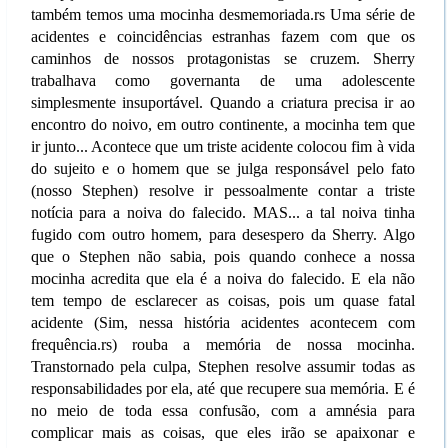
também temos uma mocinha desmemoriada.rs Uma série de
acidentes e coincidências estranhas fazem com que os
caminhos de nossos protagonistas se cruzem. Sherry
trabalhava como governanta de uma adolescente
simplesmente insuportável. Quando a criatura precisa ir ao
encontro do noivo, em outro continente, a mocinha tem que
ir junto... Acontece que um triste acidente colocou fim à vida
do sujeito e o homem que se julga responsável pelo fato
(nosso Stephen) resolve ir pessoalmente contar a triste
notícia para a noiva do falecido. MAS... a tal noiva tinha
fugido com outro homem, para desespero da Sherry. Algo
que o Stephen não sabia, pois quando conhece a nossa
mocinha acredita que ela é a noiva do falecido. E ela não
tem tempo de esclarecer as coisas, pois um quase fatal
acidente (Sim, nessa história acidentes acontecem com
frequência.rs) rouba a memória de nossa mocinha.
Transtornado pela culpa, Stephen resolve assumir todas as
responsabilidades por ela, até que recupere sua memória. E é
no meio de toda essa confusão, com a amnésia para
complicar mais as coisas, que eles irão se apaixonar e