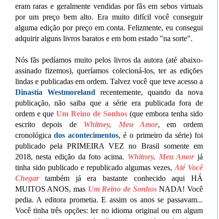
eram raras e geralmente vendidas por fãs em sebos virtuais
por um preço bem alto. Era muito difícil você conseguir
alguma edição por preço em conta. Felizmente, eu consegui
adquirir alguns livros baratos e em bom estado "na sorte".
Nós fãs pedíamos muito pelos livros da autora (até abaixo-
assinado fizemos), queríamos colecioná-los, ter as edições
lindas e publicadas em ordem. Talvez você que teve acesso a
Dinastia Westmoreland
recentemente, quando da nova
publicação, não saiba que a série era publicada fora de
ordem e que
Um Reino de Sonhos
(que embora tenha sido
escrito depois de
Whitney, Meu Amor
, em ordem
cronológica
dos acontecimentos
, é o primeiro da série) foi
publicado pela PRIMEIRA VEZ no Brasil somente em
2018, nesta edição da foto acima.
Whitney, Meu Amor
já
tinha sido publicado e republicado algumas vezes,
Até Você
Chegar
também já era bastante conhecido aqui HÁ
MUITOS ANOS, mas
Um Reino de Sonhos
NADA! Você
pedia. A editora prometia. E assim os anos se passavam...
Você tinha três opções: ler no idioma original ou em algum