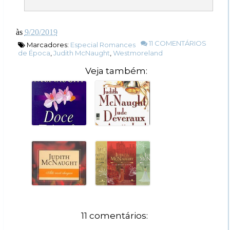
às
9/20/2019
11 COMENTÁRIOS
Marcadores:
Especial Romances
de Época
,
Judith McNaught
,
Westmoreland
Veja também:
11 comentários: