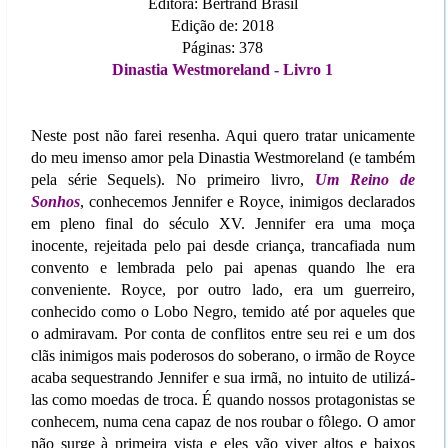
Editora: Bertrand Brasil
Edição de: 2018
Páginas: 378
Dinastia Westmoreland - Livro 1
Neste post não farei resenha. Aqui quero tratar unicamente
do meu imenso amor pela Dinastia Westmoreland (e também
pela série Sequels). No primeiro livro,
Um Reino de
Sonhos
, conhecemos Jennifer e Royce, inimigos declarados
em pleno final do século XV. Jennifer era uma moça
inocente, rejeitada pelo pai desde criança, trancafiada num
convento e lembrada pelo pai apenas quando lhe era
conveniente. Royce, por outro lado, era um guerreiro,
conhecido como o Lobo Negro, temido até por aqueles que
o admiravam. Por conta de conflitos entre seu rei e um dos
clãs inimigos mais poderosos do soberano, o irmão de Royce
acaba sequestrando Jennifer e sua irmã, no intuito de utilizá-
las como moedas de troca. É quando nossos protagonistas se
conhecem, numa cena capaz de nos roubar o fôlego. O amor
não surge à primeira vista e eles vão viver altos e baixos