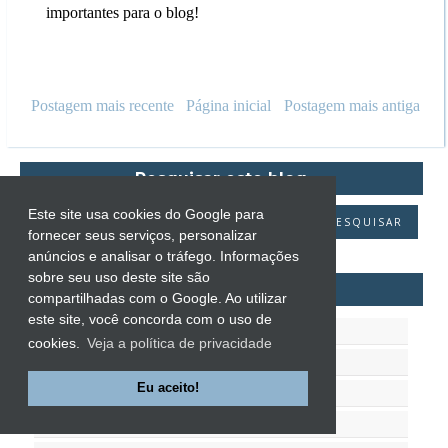
importantes para o blog!
Postagem mais recente
Página inicial
Postagem mais antiga
Pesquisar este blog
Este site usa cookies do Google para
fornecer seus serviços, personalizar
anúncios e analisar o tráfego. Informações
sobre seu uso deste site são
AUTORES
compartilhadas com o Google. Ao utilizar
este site, você concorda com o uso de
A.J. Finn
cookies.
Veja a política de privacidade
Abby Green
Eu aceito!
Adilson José Marques
Adriana Negreiros