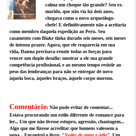
calma um choque tão grande? Seu ex-
marido, que não via há dois anos,
chegava como o novo arqueólogo-
chefe! E definitivamente não a aceitaria
como membro daquela expedição ao Peru. Seu
casamento com Blake tinha durado seis meses, seis meses
de intenso prazer. Agora, que ele reaparecia em sua
vida, Danna precisava reunir todas as forças para
vencer um duplo desafio: mostrar a ele sua grande
competência profissional, e ao mesmo tempo resistir ao
peso das lembranças para não se entregar de novo
àquela boca, àqueles braços, àquele corpo moreno.
Comentário
: Não pude evitar de comentar...
Estava procurando um estilo diferente de romance para
ler... Um que não tivesse estupro, agressão, chantagem...
Algo que me fizesse acreditar que homens valessem a
pena... Encontrei o livro: "
Noites de amor e ódio
". Um