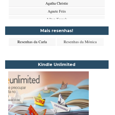
Agatha Christie
Agnete Friis
Ailton Krenak
Aimée de Jongh
Mais resenhas!
Aione Simões
Resenhas da Carla
Resenhas da Mónica
Akapoeta
Albert Camus
Aleksandr Púchkin
Kindle Unlimited
Alexandre Dumas Filho
Alice Walker
Alma Katsu
Aluísio Azevedo
Alyson Noël
Amanda Lovelace
Ana Beatriz Barbosa Silva