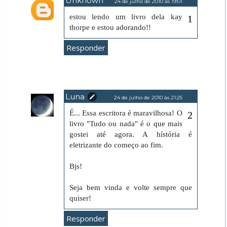
Unknown
24 de julho de 2010 às 19:01
estou lendo um livro dela kay
thorpe e estou adorando!!
Responder
Luna
24 de julho de 2010 às 21:25
É... Essa escritora é maravilhosa! O
livro "Tudo ou nada" é o que mais
gostei até agora. A hístória é
eletrizante do começo ao fim.
Bjs!
Seja bem vinda e volte sempre que
quiser!
Responder