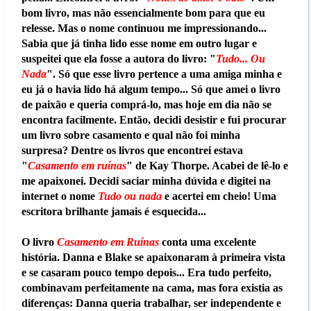
bom livro, mas não essencialmente bom para que eu
relesse. Mas o nome continuou me impressionando...
Sabia que já tinha lido esse nome em outro lugar e
suspeitei que ela fosse a autora do livro: "
Tudo... Ou
Nada
". Só que esse livro pertence a uma amiga minha e
eu já o havia lido há algum tempo... Só que amei o livro
de paixão e queria comprá-lo, mas hoje em dia não se
encontra facilmente. Então, decidi desistir e fui procurar
um livro sobre casamento e qual não foi minha
surpresa? Dentre os livros que encontrei estava
"
Casamento em ruínas
" de Kay Thorpe. Acabei de lê-lo e
me apaixonei. Decidi saciar minha dúvida e digitei na
internet o nome
Tudo ou nada
e acertei em cheio! Uma
escritora brilhante jamais é esquecida...
O livro
Casamento em Ruínas
conta uma excelente
história. Danna e Blake se apaixonaram à primeira vista
e se casaram pouco tempo depois... Era tudo perfeito,
combinavam perfeitamente na cama, mas fora existia as
diferenças: Danna queria trabalhar, ser independente e