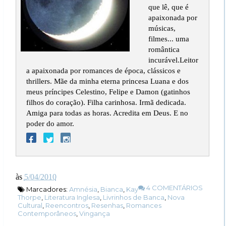
que lê, que é
apaixonada por
músicas,
filmes... uma
romântica
incurável.Leitor
a apaixonada por romances de época, clássicos e
thrillers. Mãe da minha eterna princesa Luana e dos
meus príncipes Celestino, Felipe e Damon (gatinhos
filhos do coração). Filha carinhosa. Irmã dedicada.
Amiga para todas as horas. Acredita em Deus. E no
poder do amor.
às
5/04/2010
4 COMENTÁRIOS
Marcadores:
Amnésia
,
Bianca
,
Kay
Thorpe
,
Literatura Inglesa
,
Livrinhos de Banca
,
Nova
Cultural
,
Reencontros
,
Resenhas
,
Romances
Contemporâneos
,
Vingança