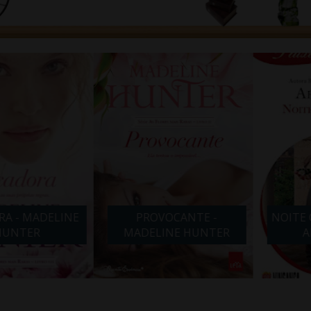
- MADELINE
PROVOCANTE -
NOITE COM
TER
MADELINE HUNTER
ABB