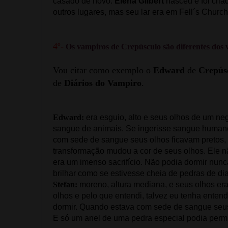
casado de novo.
Elena Gilbert
nasceu e foi cri
outros lugares, mas seu lar era em Fell´s Church
4º-
Os vampiros de Crepúsculo são diferentes dos
Vou citar como exemplo o
Edward
de
Crepús
de
Diários do Vampiro
.
Edward:
era esguio, alto e seus olhos de um n
sangue de animais. Se ingerisse sangue humano
com sede de sangue seus olhos ficavam pretos, 
transformação mudou a cor de seus olhos. Ele n
era um imenso sacrifício. Não podia dormir nunca
brilhar como se estivesse cheia de pedras de di
Stefan:
moreno, altura mediana, e seus olhos era
olhos e pelo que entendi, talvez eu tenha enten
dormir. Quando estava com sede de sangue seus
E só um anel de uma pedra especial podia permi