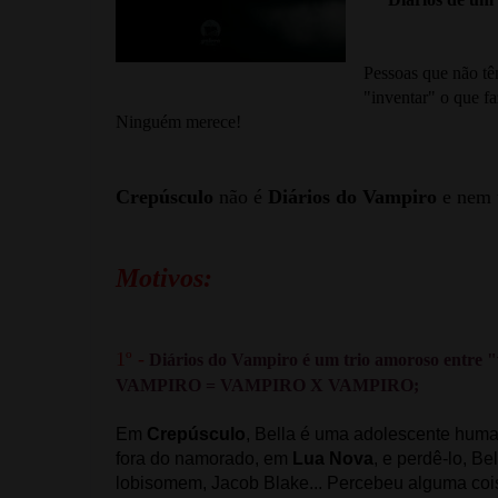
Pessoas que não tê
"inventar" o que fa
Ninguém merece!
Crepúsculo
não é
Diários do Vampiro
e nem 
Motivos:
1º -
Diários do Vampiro é um trio amoroso ent
VAMPIRO = VAMPIRO X VAMPIRO;
Em
Crepúsculo
, Bella é uma adolescente hum
fora do namorado, em
Lua Nova
, e perdê-lo, B
lobisomem, Jacob Blake... Percebeu alguma co