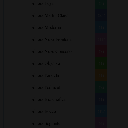
Editora Leya
(3)
Carlos Drummond de Andrade
Carmen O.
Editora Martin Claret
(25)
Carol Gregor
Editora Moderna
(1)
Carol Marinelli
Editora Nova Fronteira
(11)
Carol Townend
Carole Mortimer
Editora Novo Conceito
(7)
Caroline Linden
Editora Objetiva
(1)
Cassandra Gia
Editora Paralela
Castro Alves
(1)
Catherine Anderson
Editora Pedrazul
(2)
Celeste Bradley
Editora Rio Gráfica
(1)
Chantelle Shaw
Charles Dickens
Editora Rocco
(12)
Charlie Donlea
Editora Seguinte
(4)
Charlotte Brontë