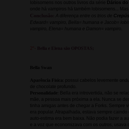
lobisomens nos outros livros da série
Dários do
onde há vampiros há também lobisomens... Mas o
Conclusão
:
A diferença entre os trios de
Crepús
Edward= vampiro, Bella= humana e Jacob= lobis
vampiro, Elena= humana e Damon= vampiro.
2º-
Bella e Elena são OPOSTAS;
Bella Swan
Aparência Física
:
possui cabelos levemente ondu
de chocolate profundo
.
Personalidade
:
Bella era introvertida, não se 
mãe, a pessoa mais próxima a ela. Nunca se de
tinha amigas antes de chegar a Forks. Sempre v
era popular. Atrapalhada, estava sempre caindo 
auto-estima era bem baixa. Não podia fazer a 
e a voz que economizava com os outros, usava d