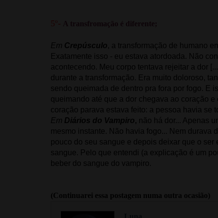
5º-
A transfromação é diferente;
Em
Crepúsculo
, a transformação de humano em 
Exatamente isso - eu estava atordoada. Não co
acontecendo. Meu corpo tentava rejeitar a dor [.
durante a transformação. Era muito doloroso, ta
sendo queimada de dentro pra fora por fogo. E i
queimando até que a dor chegava ao coração e 
coração parava estava feito: a pessoa havia se 
Em
Diários do Vampiro
,
não há dor... Apenas u
mesmo instante. Não havia fogo... Nem durava 
pouco do seu sangue e depois deixar que o ser
sangue. Pelo que entendi (a explicação é um p
beber do sangue do vampiro.
(Continuarei essa postagem numa outra ocasião)
Luna