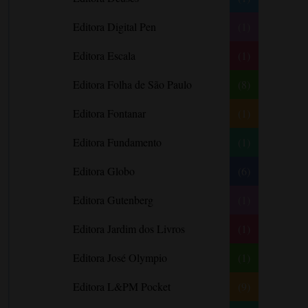
Barbara Freethy
Editora Digital Pen
(1)
Barbara Leigh
Editora Escala
(1)
Barbara Wallace
Blythe Gifford
Editora Folha de São Paulo
(8)
Bram Stoker
Editora Fontanar
(1)
Bronwyn Williams
Editora Fundamento
(1)
Brooke e Keith Desserich
Bráulio Bessa
Editora Globo
(6)
C. J. Tudor
Editora Gutenberg
(1)
Caio Fernando Abreu
Editora Jardim dos Livros
(1)
Candace Camp
Cara Colter
Editora José Olympio
(1)
Carina Rissi
Editora L&PM Pocket
(9)
Carla Madeira