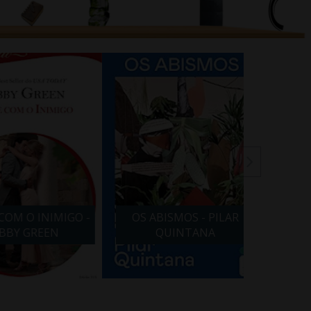
 O INIMIGO -
OS ABISMOS - PILAR
VIDA 
Y GREEN
QUINTANA
BARBA