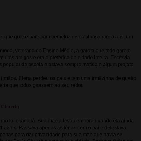
ros que quase pareciam tremeluzir e os olhos eram azuis, um
 moda, veterana do Ensino Médio, a garota que todo garoto
a muitos amigos e era a preferida da cidade inteira. Escrevia
s popular da escola e estava sempre metida e algum projeto
 irmãos. Elena perdeu os pais e tem uma irmãzinha de quatro
eria que todos girassem ao seu redor.
s Church;
ão foi criada lá. Sua mãe a levou embora quando ela ainda
Phoenix. Passava apenas as férias com o pai e detestava
 apenas para dar privacidade para sua mãe que havia se