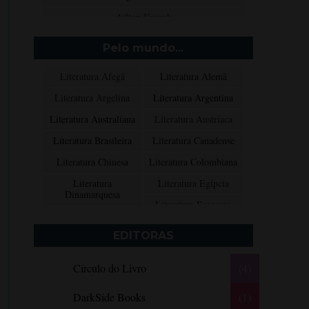
Ailton Krenak
Aimée de Jongh
Pelo mundo...
Aione Simões
Literatura Afegã
Literatura Alemã
Akapoeta
Literatura Argelina
Literatura Argentina
Albert Camus
Literatura Australiana
Literatura Austríaca
Aleksandr Púchkin
Literatura Brasileira
Literatura Canadense
Alexandre Dumas Filho
Literatura Chinesa
Literatura Colombiana
Alice Walker
Literatura
Literatura Egípcia
Alma Katsu
Dinamarquesa
Literatura Escocesa
Aluísio Azevedo
Literatura Espanhola
Literatura Francesa
Alyson Noël
EDITORAS
Literatura Grega
Literatura Indiana
Amanda Lovelace
Círculo do Livro
(4)
Literatura Inglesa
Literatura Irlandesa
Ana Beatriz Barbosa Silva
Literatura Italiana
Literatura Mexicana
Ana Maria Machado
DarkSide Books
(1)