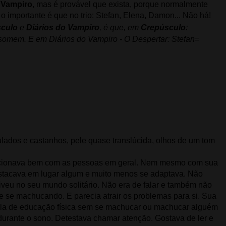
 Vampiro
, mas é provável que exista, porque normalmente
 importante é que no trio: Stefan, Elena, Damon... Não há!
culo
e
Diários do Vampiro
, é que, em
Crepúsculo
:
omem. E em Diários do Vampiro - O Despertar: Stefan=
lados e castanhos, pele quase translúcida, olhos de um tom
relacionava bem com as pessoas em geral. Nem mesmo com sua
stacava em lugar algum e muito menos se adaptava. Não
iveu no seu mundo solitário. Não era de falar e também não
e se machucando. E parecia atrair os problemas para si. Sua
aula de educação física sem se machucar ou machucar alguém
urante o sono. Detestava chamar atenção. Gostava de ler e