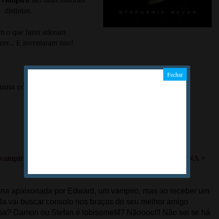
distintas.
m o que fazer adoram
zer... E inventaram isso!
uma cópia dele. Por quê?
re "vampiros e uma humana", ou seja, VAMPIRO + HUMANA +
ana apaixonada por Edward, um vampiro, mas ao receber um
ella vai buscar consolo nos braços do seu melhor amigo
isa? Damon ou Stefan é lobisomeM? Nãoooo!!! Não sei se há