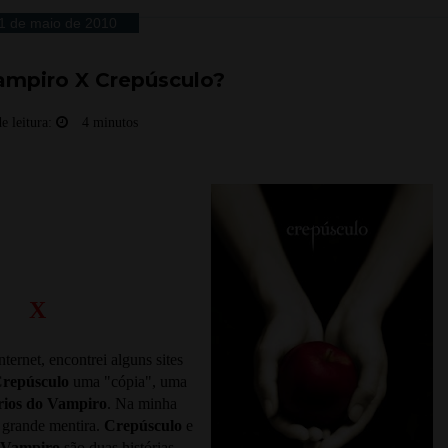
1 de maio de 2010
ampiro X Crepúsculo?
e leitura:
4 minutos
X
ternet, encontrei alguns sites
repúsculo
uma "cópia", uma
rios do Vampiro
. Na minha
 grande mentira.
Crepúsculo
e
 Vampiro
são duas histórias