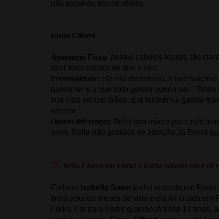
não escrevia em um diário.
Elena Gilbert
Aparência Física
:
possui cabelos louros, tão cla
azul mais escuro do que o céu.
Personalidade:
ela era descolada, a que lançava
queria ter e a que toda garota queria ser... Tinh
sua vida em um diário. Era também a garota mai
escolar.
Outras diferenças
:
Bella tem mãe e pai e não tem
anos. Bella não gostava de atenção, já Elena qu
3º-
Bella é nova em Forks e Elena nasceu em Fell`
Embora
Isabella Swan
tenha nascido em Forks n
tinha poucos meses de vida e ela foi criada em 
Forks. Foi para Forks quando já tinha 17 anos,