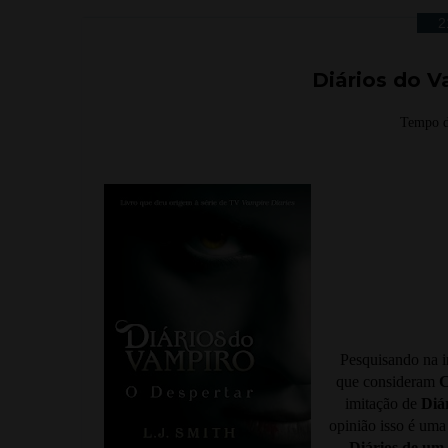
2
Diários do V
Tempo d
Pesquisando na in
que consideram
C
imitação de
Diá
opinião isso é uma
Diários de um