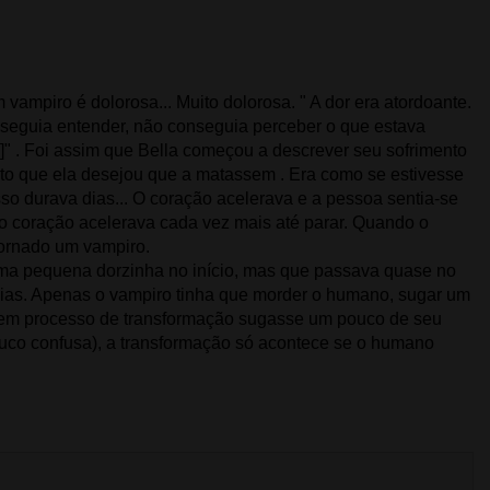
vampiro é dolorosa... Muito dolorosa. " A dor era atordoante.
nseguia entender, não conseguia perceber o que estava
..]" . Foi assim que Bella começou a descrever seu sofrimento
nto que ela desejou que a matassem . Era como se estivesse
sso durava dias... O coração acelerava e a pessoa sentia-se
o coração acelerava cada vez mais até parar. Quando o
tornado um vampiro.
ma pequena dorzinha no início, mas que passava quase no
dias. Apenas o vampiro tinha que morder o humano, sugar um
 em processo de transformação sugasse um pouco de seu
ouco confusa), a transformação só acontece se o humano