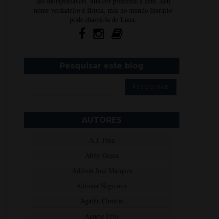
são indispensáveis. Sua cor preferida é azul. Seu
nome verdadeiro é Bruna, mas no mundo literário
pode chamá-la de Luna.
Pesquisar este blog
AUTORES
A.J. Finn
Abby Green
Adilson José Marques
Adriana Negreiros
Agatha Christie
Agnete Friis