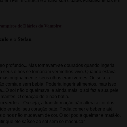
ada em Fell´s Church e amava sua cidade. Passava férias em
.
 vampiros de Diários do Vampiro;
culo
e o
Stefan
egro profundo... Mas tornavam-se dourados quando ingeria
 seus olhos se tornariam vermelhos-vivo. Quando estava
mas originalmente, seus olhos eram verdes. Ou seja, a
ão comia e sem bebia. Poderia ingerir alimentos, mas isso
...O sol não o queimava, e ainda mais, o sol fazia sua pele
amantes. O coração dele não batia
.
m verdes... Ou seja, a transformação não altera a cor dos
dido errado, seu coração bate. Podia comer e beber e até
 olhos não mudavam de cor. O sol podia queimar e matá-lo.
tir que ele saísse ao sol sem se machucar.