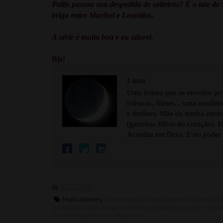
Pallis passou sua despedida de solteiros? É o iate d
briga entre Maribel e Leonidas.
A série é muito boa e eu adorei.
Bjs!
Luna
Uma leitora que se envolve pr
músicas, filmes... uma românti
e thrillers. Mãe da minha eter
(gatinhos filhos do coração). 
Acredita em Deus. E no poder
às
6/21/2010
Marcadores:
Casamento
,
Chantagens
,
Ex-presidiá
Literatura Irlandesa
,
Livrinhos de Banca
,
Lynne Grah
Contemporâneos
,
Virgens