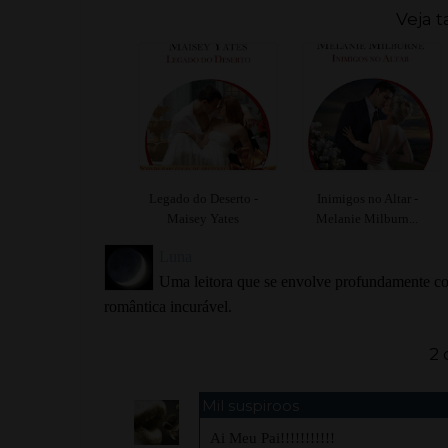
Veja 
Legado do Deserto -
Inimigos no Altar -
Maisey Yates
Melanie Milburn...
Luna
Uma leitora que se envolve profundamente com
romântica incurável.
2 
Mil suspiroos
Ai Meu Pai!!!!!!!!!!!