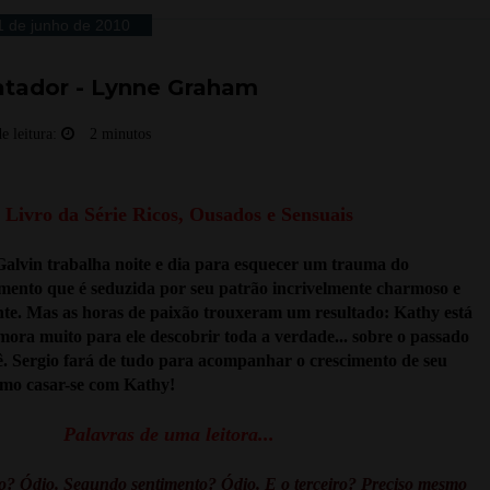
1 de junho de 2010
atador - Lynne Graham
e leitura:
2 minutos
º Livro da Série Ricos, Ousados e Sensuais
alvin trabalha noite e dia para esquecer um trauma do
mento que é seduzida por seu patrão incrivelmente charmoso e
ente. Mas as horas de paixão trouxeram um resultado: Kathy está
ora muito para ele descobrir toda a verdade... sobre o passado
ê. Sergio fará de tudo para acompanhar o crescimento de seu
esmo casar-se com Kathy!
Palavras de uma leitora...
o? Ódio. Segundo sentimento? Ódio. E o terceiro? Preciso mesmo