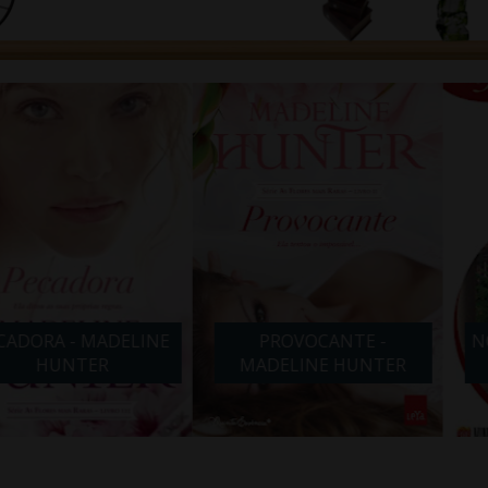
- MADELINE
PROVOCANTE -
NOITE COM
TER
MADELINE HUNTER
ABB