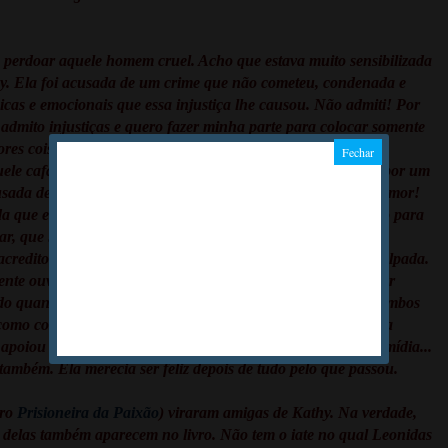
a perdoar aquele homem cruel. Acho que estava muito sensibilizada
y. Ela foi acusada de um crime que não cometeu, condenada e
ísicas e emocionais que essa injustiça lhe causou. Não admiti! Por
admito injustiças e quero fazer minha parte para colocar somente
ores coisas que pode acontecer com alguém e fiquei
quele cafageste do Sergio. Ela havia sido presa e condenada por um
usada de ter roubado o relógio de Sergio depois de fazerem amor!
que ele fizesse iria me fazer perdoá-lo e estava implorando para
ar, que Sergio acabou fazendo nós duas perdoá-lo quase no
e acreditou (depois de duvidar bastante) que Kathy não era culpada.
ente ouviu sua história. Ele fez mais coisas bonitas, como por
do quando estava presa. Estava com ela quando a filha de ambos
r como costumava fazer. E pediu ela em casamento quando ela
 a apoiou quando a bomba sobre o passado dela estourou na mídia...
também. Ela merecia ser feliz depois de tudo pelo que passou.
vro
Prisioneira da Paixão
) viraram amigas de Kathy. Na verdade,
delas também aparecem no livro. Não tem o iate no qual Leonidas