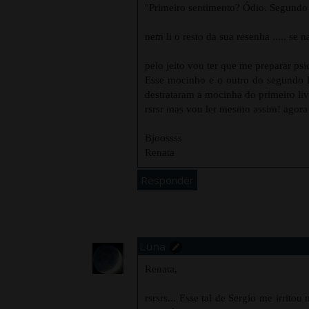
"Primeiro sentimento? Ódio. Segundo 
nem li o resto da sua resenha ..... se 
pelo jeito vou ter que me preparar psi
Esse mocinho e o outro do segundo l
destrataram a mocinha do primeiro li
rsrsr mas vou ler mesmo assim! agora 
Bjoossss
Renata
Responder
Luna
Renata,
rsrsrs... Esse tal de Sergio me irrit