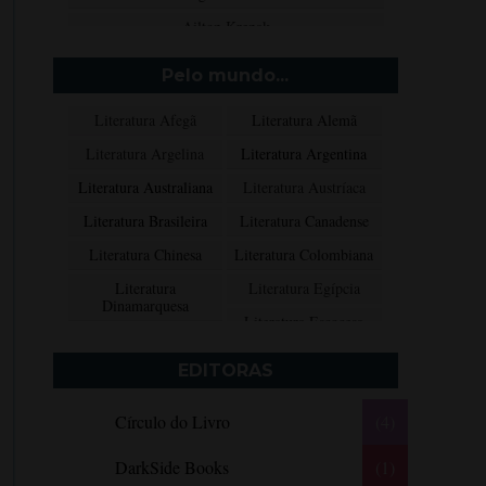
Ailton Krenak
Aimée de Jongh
Pelo mundo...
Aione Simões
Literatura Afegã
Literatura Alemã
Akapoeta
Literatura Argelina
Literatura Argentina
Albert Camus
Literatura Australiana
Literatura Austríaca
Aleksandr Púchkin
Literatura Brasileira
Literatura Canadense
Alexandre Dumas Filho
Literatura Chinesa
Literatura Colombiana
Alice Walker
Literatura
Literatura Egípcia
Alma Katsu
Dinamarquesa
Literatura Escocesa
Aluísio Azevedo
Literatura Espanhola
Literatura Francesa
Alyson Noël
EDITORAS
Literatura Grega
Literatura Indiana
Amanda Lovelace
Círculo do Livro
(4)
Literatura Inglesa
Literatura Irlandesa
Ana Beatriz Barbosa Silva
Literatura Italiana
Literatura Mexicana
Ana Maria Machado
DarkSide Books
(1)