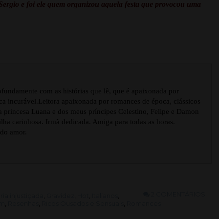
e Sergio e foi ele quem organizou aquela festa que provocou uma
ofundamente com as histórias que lê, que é apaixonada por
ca incurável.Leitora apaixonada por romances de época, clássicos
na princesa Luana e dos meus príncipes Celestino, Felipe e Damon
Filha carinhosa. Irmã dedicada. Amiga para todas as horas.
 do amor.
2 COMENTÁRIOS
ria injustiçada
,
Gravidez
,
Hot
,
Italianos
,
am
,
Resenhas
,
Ricos Ousados e Sensuais
,
Romances