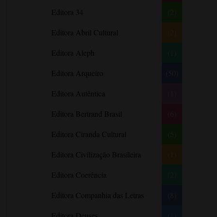
Literatura Nigeriana
Literatura Norueguesa
André Aciman
Editora 34
(2)
Literatura Portuguesa
Literatura Russa
Angela Marsons
Literatura norte-
Editora Abril Cultural
(2)
Anne Frank
americana
Anne Gracie
Editora Aleph
(1)
Anne Hampson
Editora Arqueiro
(50)
Anne Mather
Editora Autêntica
(1)
Annie Barrows
Antoine de Saint-Exupéry
Editora Bertrand Brasil
(6)
Antônio Fagundes
Editora Ciranda Cultural
(5)
Anuradha Roy
Editora Civilização Brasileira
(1)
Ariano Suassuna
Ayòbámi Adébáyò
Editora Coerência
(2)
B. A. Paris
Editora Companhia das Letras
(8)
Babi A. Sette
Editora Deuses
(1)
Barbara Delinsky