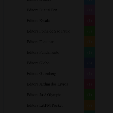
Barbara Freethy
Editora Digital Pen
(1)
Barbara Leigh
Editora Escala
(1)
Barbara Wallace
Blythe Gifford
Editora Folha de São Paulo
(8)
Bram Stoker
Editora Fontanar
(1)
Bronwyn Williams
Editora Fundamento
(1)
Brooke e Keith Desserich
Bráulio Bessa
Editora Globo
(6)
C. J. Tudor
Editora Gutenberg
(1)
Caio Fernando Abreu
Editora Jardim dos Livros
(1)
Candace Camp
Cara Colter
Editora José Olympio
(1)
Carina Rissi
Editora L&PM Pocket
(9)
Carla Madeira