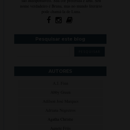
são indispensáveis. Sua cor preferida é azul. Seu
nome verdadeiro é Bruna, mas no mundo literário
pode chamá-la de Luna.
Pesquisar este blog
AUTORES
A.J. Finn
Abby Green
Adilson José Marques
Adriana Negreiros
Agatha Christie
Agnete Friis