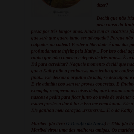
dizer?
Decidi que não iri
pela causa da Kath
presa por três longos anos. Ainda tem as cicatrizes f
que será que quero tanto ser advogada? Porque não 
culpados na cadeia! Perder a liberdade é uma das pi
profundamente infeliz pela Kathy... Por isso odiei a
roubo que não cometeu e depois de três anos... É ac
Dá para acreditar? Naquele momento decidi que nada 
que a Kathy não o perdoasse, mas tenho que confess
final... Ele deixou o orgulho de lado, se desculpou 
E ele admitiu isso sem ter provas concretas. E finalm
exemplo, recuperou as coisas dela, que haviam sumi
nasceu e pediu para ficar junto ao invés de ordena
estava prestes a dar à luz e isso me emocionou. Ele
Ele ganhou meu coração...rsrsrsrsrs....E o da Kathy 
Maribel (do livro
O Desafio da Noiva
) e Tilda (do li
Maribel virou uma das melhores amigas. Os maridos 