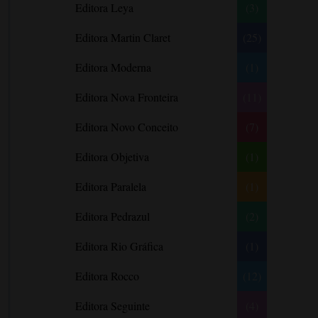
Editora Leya
(3)
Carlos Drummond de Andrade
Carmen O.
Editora Martin Claret
(25)
Carol Gregor
Editora Moderna
(1)
Carol Marinelli
Editora Nova Fronteira
(11)
Carol Townend
Carole Mortimer
Editora Novo Conceito
(7)
Caroline Linden
Editora Objetiva
(1)
Cassandra Gia
Editora Paralela
Castro Alves
(1)
Catherine Anderson
Editora Pedrazul
(2)
Celeste Bradley
Editora Rio Gráfica
(1)
Chantelle Shaw
Charles Dickens
Editora Rocco
(12)
Charlie Donlea
Editora Seguinte
(4)
Charlotte Brontë