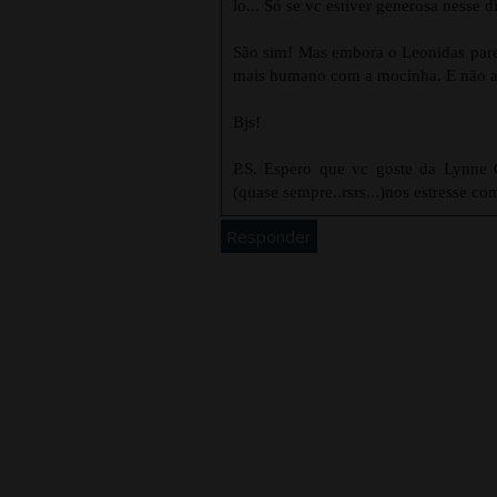
lo... Só se vc estiver generosa nesse dia
São sim! Mas embora o Leonidas pare
mais humano com a mocinha. E não a t
Bjs!
P.S. Espero que vc goste da Lynne 
(quase sempre..rsrs...)nos estresse co
Responder