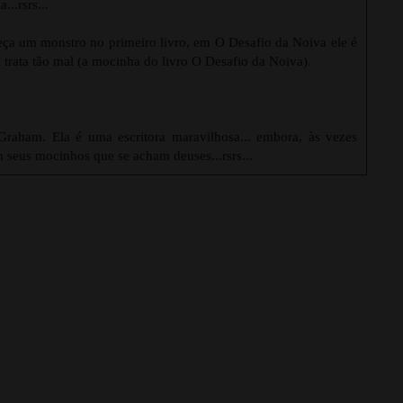
...rsrs...
ça um monstro no primeiro livro, em O Desafio da Noiva ele é
rata tão mal (a mocinha do livro O Desafio da Noiva).
Graham. Ela é uma escritora maravilhosa... embora, às vezes
m seus mocinhos que se acham deuses...rsrs...