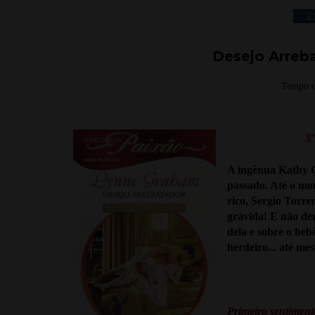
2
Desejo Arreb
Tempo d
3
A ingênua Kathy G
passado. Até o mo
rico, Sergio Torr
grávida! E não dem
dela e sobre o beb
herdeiro... até m
Primeiro sentiment