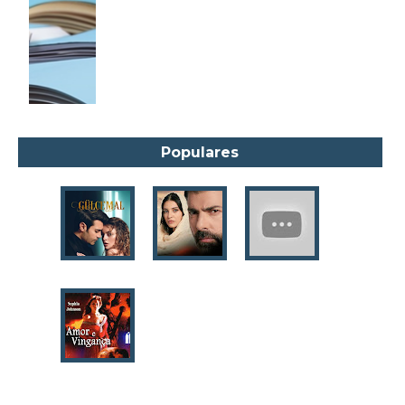
Amanda Lovelace
Ana Beatriz Barbosa Silva
Ana Maria Machado
André Aciman
Angela Marsons
Populares
Anne Frank
Anne Gracie
Anne Hampson
Anne Mather
Annie Barrows
Antoine de Saint-Exupéry
Antônio Fagundes
Anuradha Roy
Ariano Suassuna