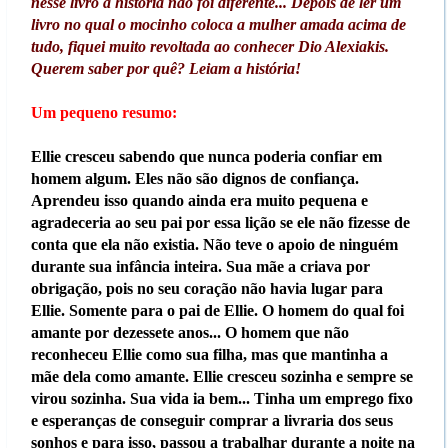
nesse livro a história não foi diferente... Depois de ler um
livro no qual o mocinho coloca a mulher amada acima de
tudo, fiquei muito revoltada ao conhecer Dio Alexiakis.
Querem saber por quê? Leiam a história!
Um pequeno resumo:
Ellie cresceu sabendo que nunca poderia confiar em
homem algum. Eles não são dignos de confiança.
Aprendeu isso quando ainda era muito pequena e
agradeceria ao seu pai por essa lição se ele não fizesse de
conta que ela não existia. Não teve o apoio de ninguém
durante sua infância inteira. Sua mãe a criava por
obrigação, pois no seu coração não havia lugar para
Ellie. Somente para o pai de Ellie. O homem do qual foi
amante por dezessete anos... O homem que não
reconheceu Ellie como sua filha, mas que mantinha a
mãe dela como amante. Ellie cresceu sozinha e sempre se
virou sozinha. Sua vida ia bem... Tinha um emprego fixo
e esperanças de conseguir comprar a livraria dos seus
sonhos e para isso, passou a trabalhar durante a noite na