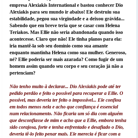
empresa Alexiakis International e bastou conhecer Dio
Alexiakis para seu mundo ir abaixo! Ele destruiu sua
estabilidade, pegou sua virgindade e a deixou grávida...
Sabendo que em breve teria que se casar com Helena
Teriakos. Mas Ellie não seria abandonada quando isso
acontecesse. Claro que não! Ele tinha planos para ela:
iria mantê-la sob seu domínio como sua amante
enquanto mantinha Helena como sua mulher. Generoso,
né? Ellie poderia ser mais azarada? Como fugir de um
homem assim quando seu corpo e seu coração já não a
pertenciam?
Não tenho muito à declarar... Dio Alexiakis pode até ter
pedido perdão e feito o possível para recuperar a Ellie. O
possível, mas deveria ter feito o impossível... Ele confiou
em todos menos nela e acho que confiança é essencial
num relacionamento. Não ficaria um só dia com alguém
que desconfiasse de mim e acho que a Ellie, embora tenha
sido corajosa, forte e tenha enfrentado e desafiado o Dio,
deveria tê-lo feito penar mais. Ele merecia é ficar com a