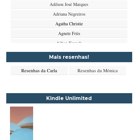
Adilson José Marques
Adriana Negreiros
Agatha Christie
Agnete Friis
Ailton Krenak
Aimée de Jongh
Mais resenhas!
Aione Simões
Resenhas da Carla
Resenhas da Mónica
Akapoeta
Albert Camus
Aleksandr Púchkin
Kindle Unlimited
Alexandre Dumas Filho
Alice Walker
Alma Katsu
Aluísio Azevedo
Alyson Noël