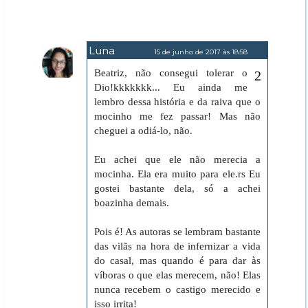
Luna
15 de junho de 2017 às 18:58
Beatriz, não consegui tolerar o
Dio!kkkkkkk... Eu ainda me
lembro dessa história e da raiva que o
mocinho me fez passar! Mas não
cheguei a odiá-lo, não.
Eu achei que ele não merecia a
mocinha. Ela era muito para ele.rs Eu
gostei bastante dela, só a achei
boazinha demais.
Pois é! As autoras se lembram bastante
das vilãs na hora de infernizar a vida
do casal, mas quando é para dar às
víboras o que elas merecem, não! Elas
nunca recebem o castigo merecido e
isso irrita!