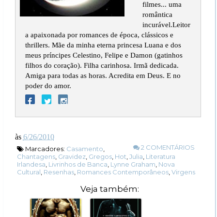
filmes... uma
romântica
incurável.Leitor
a apaixonada por romances de época, clássicos e
thrillers. Mãe da minha eterna princesa Luana e dos
meus príncipes Celestino, Felipe e Damon (gatinhos
filhos do coração). Filha carinhosa. Irmã dedicada.
Amiga para todas as horas. Acredita em Deus. E no
poder do amor.
às
6/26/2010
2 COMENTÁRIOS
Marcadores:
Casamento
,
Chantagens
,
Gravidez
,
Gregos
,
Hot
,
Julia
,
Literatura
Irlandesa
,
Livrinhos de Banca
,
Lynne Graham
,
Nova
Cultural
,
Resenhas
,
Romances Contemporâneos
,
Virgens
Veja também: