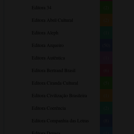
Literatura Nigeriana
Literatura Norueguesa
André Aciman
Editora 34
(2)
Literatura Portuguesa
Literatura Russa
Angela Marsons
Literatura norte-
Editora Abril Cultural
(2)
Anne Frank
americana
Anne Gracie
Editora Aleph
(1)
Anne Hampson
Editora Arqueiro
(50)
Anne Mather
Editora Autêntica
(1)
Annie Barrows
Antoine de Saint-Exupéry
Editora Bertrand Brasil
(6)
Antônio Fagundes
Editora Ciranda Cultural
(5)
Anuradha Roy
Editora Civilização Brasileira
(1)
Ariano Suassuna
Ayòbámi Adébáyò
Editora Coerência
(2)
B. A. Paris
Editora Companhia das Letras
(8)
Babi A. Sette
Editora Deuses
(1)
Barbara Delinsky