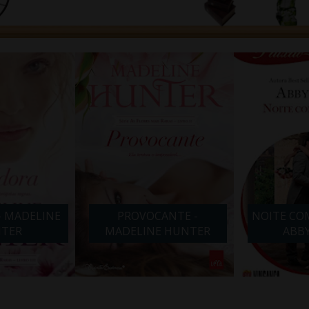
- MADELINE
PROVOCANTE -
NOITE COM
TER
MADELINE HUNTER
ABB