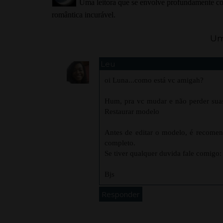
Uma leitora que se envolve profundamente com
romântica incurável.
Um
Leu
oi Luna...como está vc amigah?
Hum, pra vc mudar e não perder sua
Restaurar modelo
Antes de editar o modelo, é recome
completo.
Se tiver qualquer duvida fale comig
Bjs
Responder