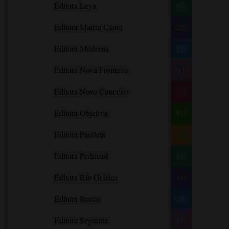
Editora Leya
(3)
Carlos Drummond de Andrade
Carmen O.
Editora Martin Claret
(25)
Carol Gregor
Editora Moderna
(1)
Carol Marinelli
Editora Nova Fronteira
(11)
Carol Townend
Carole Mortimer
Editora Novo Conceito
(7)
Caroline Linden
Editora Objetiva
(1)
Cassandra Gia
Editora Paralela
Castro Alves
(1)
Catherine Anderson
Editora Pedrazul
(2)
Celeste Bradley
Editora Rio Gráfica
(1)
Chantelle Shaw
Charles Dickens
Editora Rocco
(12)
Charlie Donlea
Editora Seguinte
(4)
Charlotte Brontë