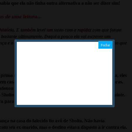
sabia que ela não tinha outra alternativa a não ser dizer sim!
s de uma leitora...
istória. E também levei um susto com a rapidez com que foram
astante ultimamente. Daqui a pouco ela vai escrever um
a e o mocinho vai ser um tolo submisso...rsrsrs... Não. Acho que
rima de Sholto, quase atropelou a Molly. Depois desse dia, eles
u em casamento... Só que o casamento não durou nem 24 horas.
onou sua esposa na noite de núpcias e foi ver a prima. A
 Sholto saindo da casa de Pandora pela manhã do dia seguinte.
a para não voltar. O término foi o escândalo do ano... E
ança na casa do falecido tio avô de Sholto. Não havia
m seu ex-marido, mas o destino estava disposto a ir contra ela.