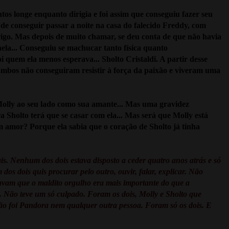
tos longe enquanto dirigia e foi assim que conseguiu fazer seu
de conseguir passar a noite na casa do falecido Freddy, com
brigo. Mas depois de muito chamar, se deu conta de que não havia
la... Conseguiu se machucar tanto física quanto
i quem ela menos esperava... Sholto Cristaldi. A partir desse
Ambos não conseguiram resistir à força da paixão e viveram uma
Molly ao seu lado como sua amante... Mas uma gravidez
 Sholto terá que se casar com ela... Mas será que Molly está
 amor? Porque ela sabia que o coração de Sholto já tinha
s. Nenhum dos dois estava disposto a ceder quatro anos atrás e só
dos dois quis procurar pelo outro, ouvir, falar, explicar. Não
havam que o maldito orgulho era mais importante do que a
o. Não teve um só culpado. Foram os dois, Molly e Sholto que
ão foi Pandora nem qualquer outra pessoa. Foram só os dois. E