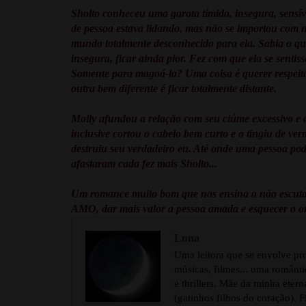
Sholto conheceu uma garota tímida, insegura, sensív
de pessoa estava lidando, mas não se importou com
mundo totalmente desconhecido para ela. Sabia o qua
insegura, ficar ainda pior. Fez com que ela se senti
Somente para magoá-la? Uma coisa é querer respeitá
outra bem diferente é ficar totalmente distante.
Molly afundou a relação com seu ciúme excessivo e 
inclusive cortou o cabelo bem curto e o tingiu de ve
destruiu seu verdadeiro eu. Até onde uma pessoa pode
afastaram cada fez mais Sholto...
Um romance muito bom que nos ensina a não escutar 
AMO, dar mais valor a pessoa amada e esquecer o o
Luna
Uma leitora que se envolve pr
músicas, filmes... uma românti
e thrillers. Mãe da minha eter
(gatinhos filhos do coração). 