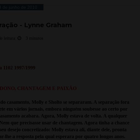
4 de junho de 2010
ração - Lynne Graham
e leitura:
3 minutos
a 1102 1997/1999
DONO, CHANTAGEM E PAIXÃO
 do casamento, Molly e Sholto se separaram. A separação fora
te em vários jornais, embora ninguém soubesse ao certo por
casamento acabara. Agora, Molly estava de volta. A qualquer
 Nem que precisasse usar de chantagem. Agora tinha a chance
seu desejo concretizado: Molly estava ali, diante dele, pronta
r-lhe a resposta pela qual esperara por quatro longos anos.