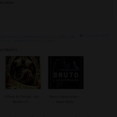
 do amor.
1 COMENTÁRIO
ot
,
Italianos
,
Literatura Irlandesa
,
Livrinhos de
nces Contemporâneos
,
Virgens
também:
A Fênix de Fabergé - Sue
Bruto e Apaixonado -
Hecker e C...
Janice Diniz