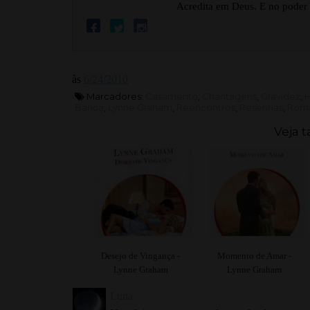
Acredita em Deus. E no poder
às
6/24/2010
Marcadores:
Casamento
,
Chantagens
,
Gravidez
,
H
Banca
,
Lynne Graham
,
Reencontros
,
Resenhas
,
Roma
Veja 
Desejo de Vingança -
Momento de Amar -
Lynne Graham
Lynne Graham
Luna