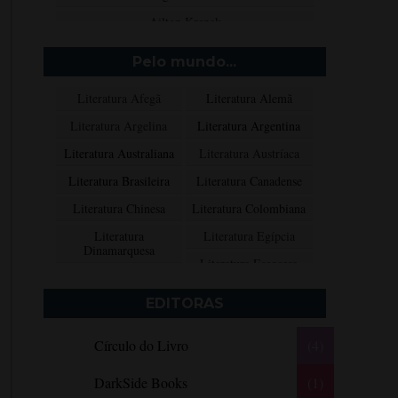
Ailton Krenak
Aimée de Jongh
Pelo mundo...
Aione Simões
Literatura Afegã
Literatura Alemã
Akapoeta
Literatura Argelina
Literatura Argentina
Albert Camus
Literatura Australiana
Literatura Austríaca
Aleksandr Púchkin
Literatura Brasileira
Literatura Canadense
Alexandre Dumas Filho
Literatura Chinesa
Literatura Colombiana
Alice Walker
Literatura
Literatura Egípcia
Alma Katsu
Dinamarquesa
Literatura Escocesa
Aluísio Azevedo
Literatura Espanhola
Literatura Francesa
Alyson Noël
EDITORAS
Literatura Grega
Literatura Indiana
Amanda Lovelace
Círculo do Livro
(4)
Literatura Inglesa
Literatura Irlandesa
Ana Beatriz Barbosa Silva
Literatura Italiana
Literatura Mexicana
Ana Maria Machado
DarkSide Books
(1)