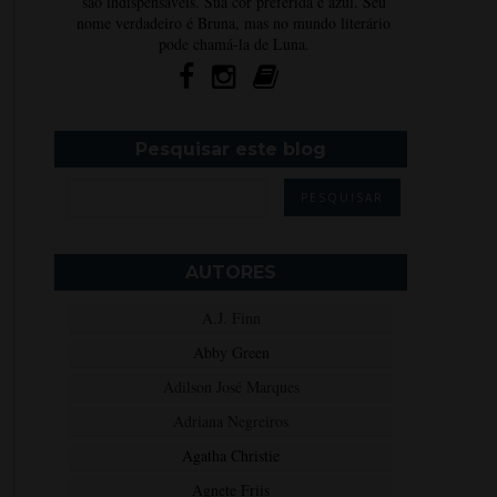
são indispensáveis. Sua cor preferida é azul. Seu
nome verdadeiro é Bruna, mas no mundo literário
pode chamá-la de Luna.
Pesquisar este blog
AUTORES
A.J. Finn
Abby Green
Adilson José Marques
Adriana Negreiros
Agatha Christie
Agnete Friis