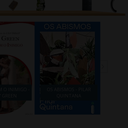
 O INIMIGO -
OS ABISMOS - PILAR
VIDA 
Y GREEN
QUINTANA
BARBA