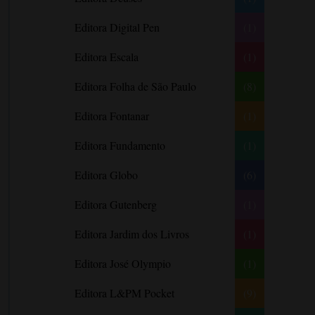
Barbara Freethy
Editora Digital Pen
(1)
Barbara Leigh
Editora Escala
(1)
Barbara Wallace
Blythe Gifford
Editora Folha de São Paulo
(8)
Bram Stoker
Editora Fontanar
(1)
Bronwyn Williams
Editora Fundamento
(1)
Brooke e Keith Desserich
Bráulio Bessa
Editora Globo
(6)
C. J. Tudor
Editora Gutenberg
(1)
Caio Fernando Abreu
Editora Jardim dos Livros
(1)
Candace Camp
Cara Colter
Editora José Olympio
(1)
Carina Rissi
Editora L&PM Pocket
(9)
Carla Madeira