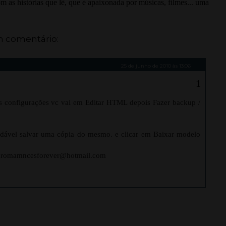
 as histórias que lê, que é apaixonada por músicas, filmes... uma
 comentário:
25 de junho de 2010 às 13:06
s configurações vc vai em Editar HTML depois Fazer backup /
ndável salvar uma cópia do mesmo. e clicar em Baixar modelo
o: romamncesforever@hotmail.com