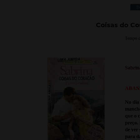
2
Coisas do Co
Tempo d
Sabrin
ABAN
No dia
manche
que o 
preço.
de ver 
para da