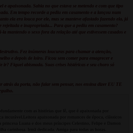
el e apaixonada. Sabia no que estava se metendo e com que tipo
 nada. Em tempo recorde a pediu em casamento e a lançou num
nto ela era louca por ele, mas se manteve afastado fazendo ela, já
sse rejeitada e inapropriada... Para que a pediu em casamento?
-la mantendo o sexo fora da relação até que estivessem casados e
destrutivo. Fez inúmeras loucuras para chamar a atenção,
rmelho e depois de loiro. Ficou sem comer para emagrecer e
 ir? Fiquei abismada. Suas crises histéricas e seu choro só
atrás da porta, não falar sem pensar, nos ensina dizer EU TE
rgulho.
ofundamente com as histórias que lê, que é apaixonada por
ca incurável.Leitora apaixonada por romances de época, clássicos
na princesa Luana e dos meus príncipes Celestino, Felipe e Damon
Filha carinhosa. Irmã dedicada. Amiga para todas as horas.