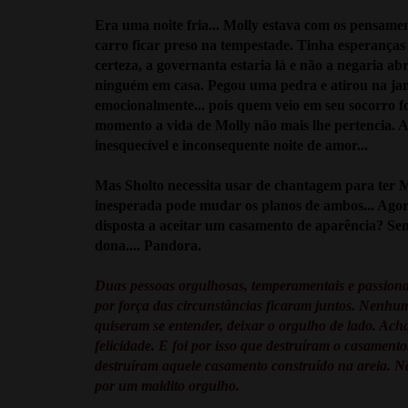
Era uma noite fria... Molly estava com os pensamen
carro ficar preso na tempestade. Tinha esperanças 
certeza, a governanta estaria lá e não a negaria a
ninguém em casa. Pegou uma pedra e atirou na jane
emocionalmente... pois quem veio em seu socorro fo
momento a vida de Molly não mais lhe pertencia. 
inesquecível e inconsequente noite de amor...
Mas Sholto necessita usar de chantagem para ter 
inesperada pode mudar os planos de ambos... Agora
disposta a aceitar um casamento de aparência? Sem
dona.... Pandora.
Duas pessoas orgulhosas, temperamentais e passionai
por força das circunstâncias ficaram juntos. Nenhum 
quiseram se entender, deixar o orgulho de lado. Ac
felicidade. E foi por isso que destruíram o casament
destruíram aquele casamento construído na areia. N
por um maldito orgulho.