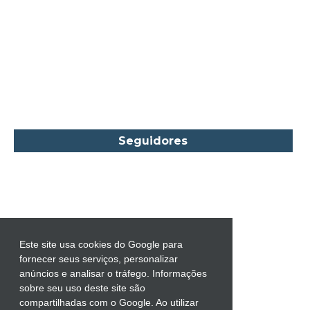
Carlos Drummond de Andrade
Carmen O.
Carol Gregor
Carol Marinelli
Carol Townend
Carole Mortimer
Caroline Linden
Seguidores
Cassandra Gia
Castro Alves
Catherine Anderson
Celeste Bradley
Chantelle Shaw
Este site usa cookies do Google para
fornecer seus serviços, personalizar
Charles Dickens
anúncios e analisar o tráfego. Informações
Charlie Donlea
sobre seu uso deste site são
compartilhadas com o Google. Ao utilizar
Charlotte Brontë