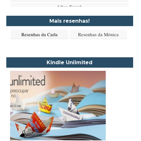
Ailton Krenak
Aimée de Jongh
Mais resenhas!
Aione Simões
Resenhas da Carla
Resenhas da Mónica
Akapoeta
Albert Camus
Aleksandr Púchkin
Kindle Unlimited
Alexandre Dumas Filho
Alice Walker
Alma Katsu
Aluísio Azevedo
Alyson Noël
Amanda Lovelace
Ana Beatriz Barbosa Silva
Ana Maria Machado