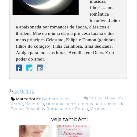
músicas,
filmes... uma
romântica
incurável.Leitor
a apaixonada por romances de época, clássicos e
thrillers. Mãe da minha eterna princesa Luana e dos
meus príncipes Celestino, Felipe e Damon (gatinhos
filhos do coração). Filha carinhosa. Irmã dedicada.
Amiga para todas as horas. Acredita em Deus. E no
poder do amor.
às
6/04/2010
5 COMENTÁRIOS
Marcadores:
Barbara Leigh
,
Crime
,
Harlequin
,
Literatura norte-americana
,
Livrinhos de
Banca
,
Resenhas
,
Romances de Época
,
Virgens
Veja também: