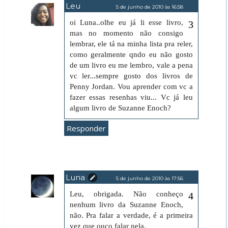
Leu
5 de junho de 2010 às 16:58
oi Luna..olhe eu já li esse livro,
mas no momento não consigo
lembrar, ele tá na minha lista pra reler,
como geralmente qndo eu não gosto
de um livro eu me lembro, vale a pena
vc ler...sempre gosto dos livros de
Penny Jordan. Vou aprender com vc a
fazer essas resenhas viu... Vc já leu
algum livro de Suzanne Enoch?
Responder
Luna
5 de junho de 2010 às 17:56
Leu, obrigada. Não conheço
nenhum livro da Suzanne Enoch,
não. Pra falar a verdade, é a primeira
vez que ouço falar nela.