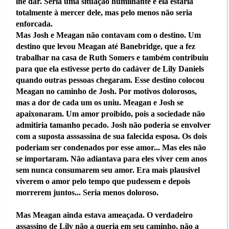
lhe dar. Seria uma situação humilhante e ela estaria
totalmente à mercer dele, mas pelo menos não seria
enforcada.
Mas Josh e Meagan não contavam com o destino. Um
destino que levou Meagan até Banebridge, que a fez
trabalhar na casa de Ruth Somers e também contribuiu
para que ela estivesse perto do cadáver de Lily Daniels
quando outras pessoas chegaram. Esse destino colocou
Meagan no caminho de Josh. Por motivos dolorosos,
mas a dor de cada um os uniu. Meagan e Josh se
apaixonaram. Um amor proibido, pois a sociedade não
admitiria tamanho pecado. Josh não poderia se envolver
com a suposta asssassina de sua falecida esposa. Os dois
poderiam ser condenados por esse amor... Mas eles não
se importaram. Não adiantava para eles viver cem anos
sem nunca consumarem seu amor. Era mais plausível
viverem o amor pelo tempo que pudessem e depois
morrerem juntos... Seria menos doloroso.
Mas Meagan ainda estava ameaçada. O verdadeiro
assassino de Lily não a queria em seu caminho, não a